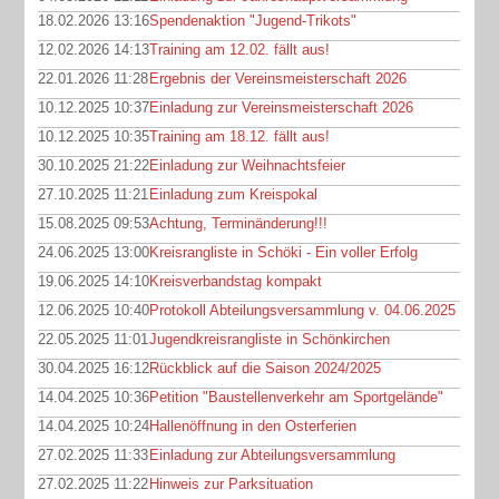
18.02.2026 13:16
Spendenaktion "Jugend-Trikots"
12.02.2026 14:13
Training am 12.02. fällt aus!
22.01.2026 11:28
Ergebnis der Vereinsmeisterschaft 2026
10.12.2025 10:37
Einladung zur Vereinsmeisterschaft 2026
10.12.2025 10:35
Training am 18.12. fällt aus!
30.10.2025 21:22
Einladung zur Weihnachtsfeier
27.10.2025 11:21
Einladung zum Kreispokal
15.08.2025 09:53
Achtung, Terminänderung!!!
24.06.2025 13:00
Kreisrangliste in Schöki - Ein voller Erfolg
19.06.2025 14:10
Kreisverbandstag kompakt
12.06.2025 10:40
Protokoll Abteilungsversammlung v. 04.06.2025
22.05.2025 11:01
Jugendkreisrangliste in Schönkirchen
30.04.2025 16:12
Rückblick auf die Saison 2024/2025
14.04.2025 10:36
Petition "Baustellenverkehr am Sportgelände"
14.04.2025 10:24
Hallenöffnung in den Osterferien
27.02.2025 11:33
Einladung zur Abteilungsversammlung
27.02.2025 11:22
Hinweis zur Parksituation