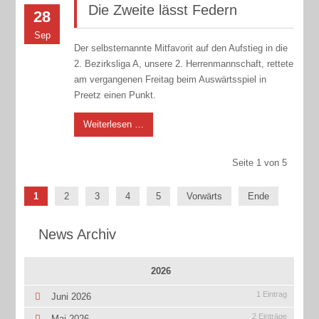
Die Zweite lässt Federn
28
Sep
Der selbsternannte Mitfavorit auf den Aufstieg in die
2. Bezirksliga A, unsere 2. Herrenmannschaft, rettete
am vergangenen Freitag beim Auswärtsspiel in
Preetz einen Punkt.
Weiterlesen …
Seite 1 von 5
1
2
3
4
5
Vorwärts
Ende
News Archiv
2026
1 Eintrag
Juni 2026
2 Einträge
Mai 2026