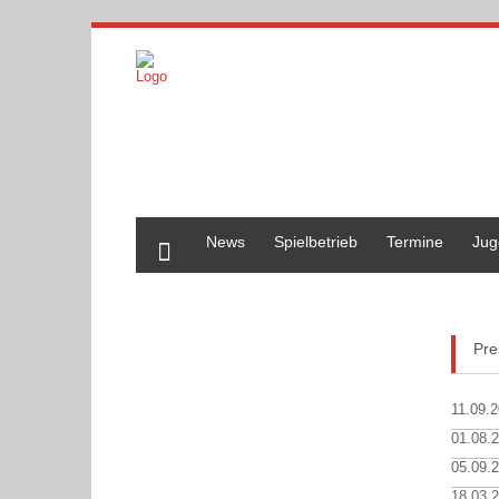
Home
News
Spielbetrieb
Termine
Jug
Pre
11.09.
01.08.
05.09.
18.03.