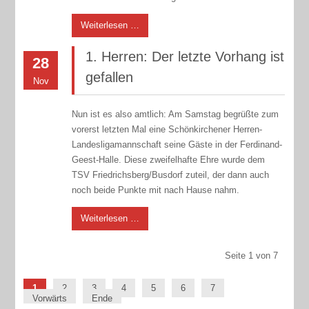
Weiterlesen …
1. Herren: Der letzte Vorhang ist
28
gefallen
Nov
Nun ist es also amtlich: Am Samstag begrüßte zum
vorerst letzten Mal eine Schönkirchener Herren-
Landesligamannschaft seine Gäste in der Ferdinand-
Geest-Halle. Diese zweifelhafte Ehre wurde dem
TSV Friedrichsberg/Busdorf zuteil, der dann auch
noch beide Punkte mit nach Hause nahm.
Weiterlesen …
Seite 1 von 7
1
2
3
4
5
6
7
Vorwärts
Ende