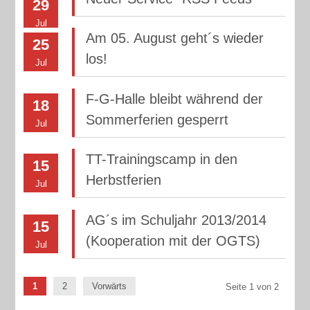
29
Jul
Am 05. August geht´s wieder
25
los!
Jul
F-G-Halle bleibt während der
18
Sommerferien gesperrt
Jul
TT-Trainingscamp in den
15
Herbstferien
Jul
AG´s im Schuljahr 2013/2014
15
(Kooperation mit der OGTS)
Jul
1
2
Vorwärts
Seite 1 von 2