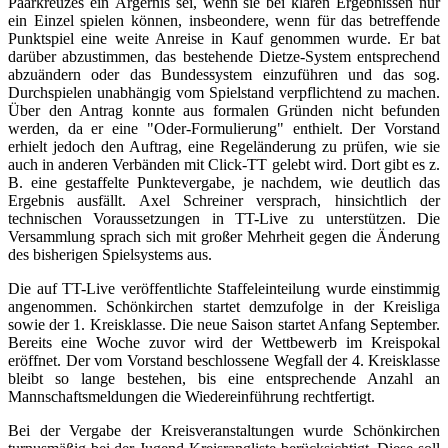
Paarkreuzes ein Ärgernis sei, wenn sie bei klaren Ergebnissen nur
ein Einzel spielen können, insbeondere, wenn für das betreffende
Punktspiel eine weite Anreise in Kauf genommen wurde. Er bat
darüber abzustimmen, das bestehende Dietze-System entsprechend
abzuändern oder das Bundessystem einzuführen und das sog.
Durchspielen unabhängig vom Spielstand verpflichtend zu machen.
Über den Antrag konnte aus formalen Gründen nicht befunden
werden, da er eine "Oder-Formulierung" enthielt. Der Vorstand
erhielt jedoch den Auftrag, eine Regeländerung zu prüfen, wie sie
auch in anderen Verbänden mit Click-TT gelebt wird. Dort gibt es z.
B. eine gestaffelte Punktevergabe, je nachdem, wie deutlich das
Ergebnis ausfällt. Axel Schreiner versprach, hinsichtlich der
technischen Voraussetzungen in TT-Live zu unterstützen. Die
Versammlung sprach sich mit großer Mehrheit gegen die Änderung
des bisherigen Spielsystems aus.
Die auf TT-Live veröffentlichte Staffeleinteilung wurde einstimmig
angenommen. Schönkirchen startet demzufolge in der Kreisliga
sowie der 1. Kreisklasse. Die neue Saison startet Anfang September.
Bereits eine Woche zuvor wird der Wettbewerb im Kreispokal
eröffnet. Der vom Vorstand beschlossene Wegfall der 4. Kreisklasse
bleibt so lange bestehen, bis eine entsprechende Anzahl an
Mannschaftsmeldungen die Wiedereinführung rechtfertigt.
Bei der Vergabe der Kreisveranstaltungen wurde Schönkirchen