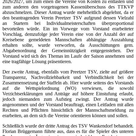
2026/2027, um zum einen die Vereine von Kosten zu entlasten und
zum anderen den vorgetragenen Kassenüberschuss des TTKVP
abzuschmelzen. Dieser Antrag wurde mehrheitlich abgelehnt, da er
den beantragenden Verein Preetzer TSV aufgrund dessen Vielzahl
an Startern bei Individualmeisterschaften überproportional
bevorteilen würde. Ein im Vorwege vom Vorstand erarbeiteter
Vorschlag, demzufolge jeder Verein eine von der Anzahl der auf
Kreisebene gemeldeten Mannschaften abhängige Auszahlung
erhalten sollte, wurde verworfen, da Ausschüttungen gem.
Abgabenordnung der Gemeinnützigkeit entgegenstehen. Der
Vorstand wird sich des Themas im Laufe der Saison annehmen und
eine tragfähige Lösung präsentieren.
Der zweite Antrag, ebenfalls vom Preetzer TSV, zielte auf größere
Transparenz, Nachvollziehbarkeit und Verbindlichkeit bei der
Zusammensetzung der Staffeln ab. Hier wurde seitens des Vorstands
auf die Wettspielordnung (WO) verwiesen, die sowohl
Verzichtserklärungen und Anträge auf höhere Einstufung erlaubt,
jedoch niemanden zum Aufstieg zwingt. Der Antrag wurde
angenommen und der Vorstand beauftragt, einen Leitfaden mit allen
Rechten und Pflichten hinsichtlich der Mannschaftsmeldung zu
erarbeiten, an dem sich die Vereine orientieren können und sollen.
Schließlich wurde der dritte Antrag des TSV Wankendorf behandelt.
Florian Brüggemann führte aus, dass es für die Spieler des unteren