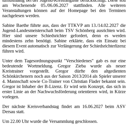
turnusmäßig bei der Jugend-Kreisrangliste berücksichtigt. Diese soll
am Wochenende 05./06.06.2027 stattfinden. Alle weiteren
Veranstaltungen können auf der Homepage bei den Terminen
nachgelesen werden.
Sabine Baethe führte aus, dass der TTKVP am 13./14.02.2027 die
Jugend-Landesmeisterschaft beim TSV Schönberg ausrichten wird.
Hier sind unsere Schiedsrichter gefordert, denn es werden
mindestens zehn benötigt. Sabine erklärte, dass ein Einsatz bei
diesem Event automatisch zur Verlängerung der Schiedsrichterlizenz
führen wird.
Unter dem Tagesordnungspunkt "Verschiedenes" gab es nur eine
bedeutende Wortmeldung. Gregor Zieba wurde als neuer
Kreistrainer vorgestellt. Gregor dürfte den altgedienten
Schönkirchenern noch aus der Saison 2013/2014 als Spieler unserer
4. Mannschaft sowie Co-Trainer von Christian Flader bekannt sein.
Gregor ist Inhaber der B-Lizenz. Er wird sein Konzept, das sich in
erster Linie an der Nachwuchsförderung orientieren wird, in Kürze
vorlegen.
Der nächste Kreisverbandstag findet am 16.06.2027 beim ASV
Dersau statt.
Um 22.00 Uhr wurde die Versammlung geschlossen.