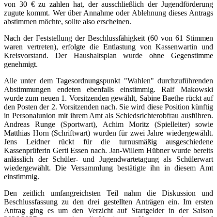
von 30 € zu zahlen hat, der ausschließlich der Jugendförderung
zugute kommt. Wer über Annahme oder Ablehnung dieses Antrags
abstimmen möchte, sollte also erscheinen.
Nach der Feststellung der Beschlussfähigkeit (60 von 61 Stimmen
waren vertreten), erfolgte die Entlastung von Kassenwartin und
Kreisvorstand. Der Haushaltsplan wurde ohne Gegenstimme
genehmigt.
Alle unter dem Tagesordnungspunkt "Wahlen" durchzuführenden
Abstimmungen endeten ebenfalls einstimmig. Ralf Makowski
wurde zum neuen 1. Vorsitzenden gewählt, Sabine Baethe rückt auf
den Posten der 2. Vorsitzenden nach. Sie wird diese Position künftig
in Personalunion mit ihrem Amt als Schiedsrichterobfrau ausführen.
Andreas Runge (Sportwart), Achim Moritz (Spielleiter) sowie
Matthias Horn (Schriftwart) wurden für zwei Jahre wiedergewählt.
Jens Leidner rückt für die turnusmäßig ausgeschiedene
Kassenprüferin Gerti Essen nach. Jan-Willem Hübner wurde bereits
anlässlich der Schüler- und Jugendwartetagung als Schülerwart
wiedergewählt. Die Versammlung bestätigte ihn in diesem Amt
einstimmig.
Den zeitlich umfangreichsten Teil nahm die Diskussion und
Beschlussfassung zu den drei gestellten Anträgen ein. Im ersten
Antrag ging es um den Verzicht auf Startgelder in der Saison