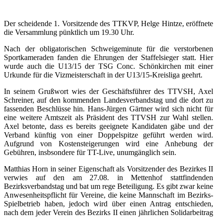
Der scheidende 1. Vorsitzende des TTKVP, Helge Hintze, eröffnete
die Versammlung pünktlich um 19.30 Uhr.
Nach der obligatorischen Schweigeminute für die verstorbenen
Sportkameraden fanden die Ehrungen der Staffelsieger statt. Hier
wurde auch die U13/15 der TSG Conc. Schönkirchen mit einer
Urkunde für die Vizmeisterschaft in der U13/15-Kreisliga geehrt.
In seinem Grußwort wies der Geschäftsführer des TTVSH, Axel
Schreiner, auf den kommenden Landesverbandstag und die dort zu
fassenden Beschlüsse hin. Hans-Jürgen Gärtner wird sich nicht für
eine weitere Amtszeit als Präsident des TTVSH zur Wahl stellen.
Axel betonte, dass es bereits geeignete Kandidaten gäbe und der
Verband künftig von einer Doppelspitze geführt werden wird.
Aufgrund von Kostensteigerungen wird eine Anhebung der
Gebühren, insbsondere für TT-Live, unumgänglich sein.
Matthias Horn in seiner Eigenschaft als Vorsitzender des Bezirkes II
verwies auf den am 27.08. in Mettenhof stattfindenden
Bezirksverbandstag und bat um rege Beteiligung. Es gibt zwar keine
Anwesenheitspflicht für Vereine, die keine Mannschaft im Bezirks-
Spielbetrieb haben, jedoch wird über einen Antrag entschieden,
nach dem jeder Verein des Bezirks II einen jährlichen Solidarbeitrag