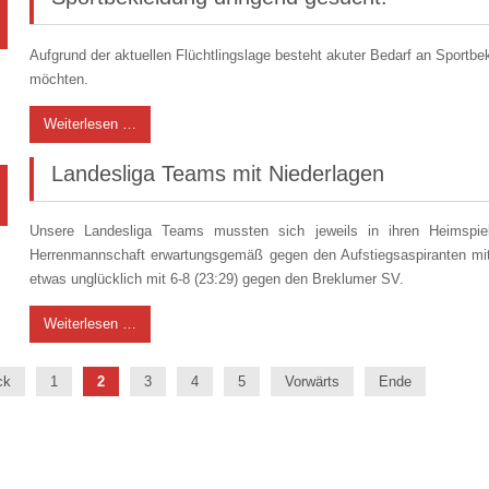
Aufgrund der aktuellen Flüchtlingslage besteht akuter Bedarf an Sportbek
möchten.
Weiterlesen …
Landesliga Teams mit Niederlagen
Unsere Landesliga Teams mussten sich jeweils in ihren Heimspi
Herrenmannschaft erwartungsgemäß gegen den Aufstiegsaspiranten mit 
etwas unglücklich mit 6-8 (23:29) gegen den Breklumer SV.
Weiterlesen …
ck
1
2
3
4
5
Vorwärts
Ende