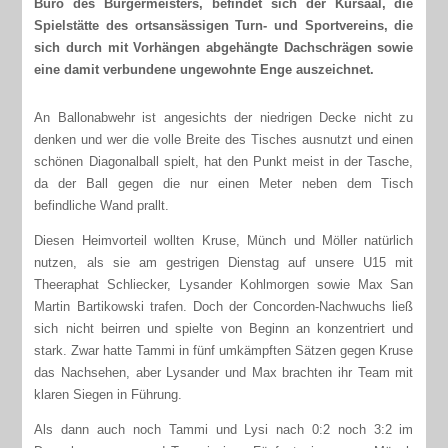
Büro des Bürgermeisters, befindet sich der Kursaal, die
Spielstätte des ortsansässigen Turn- und Sportvereins, die
sich durch mit Vorhängen abgehängte Dachschrägen sowie
eine damit verbundene ungewohnte Enge auszeichnet.
An Ballonabwehr ist angesichts der niedrigen Decke nicht zu
denken und wer die volle Breite des Tisches ausnutzt und einen
schönen Diagonalball spielt, hat den Punkt meist in der Tasche,
da der Ball gegen die nur einen Meter neben dem Tisch
befindliche Wand prallt.
Diesen Heimvorteil wollten Kruse, Münch und Möller natürlich
nutzen, als sie am gestrigen Dienstag auf unsere U15 mit
Theeraphat Schliecker, Lysander Kohlmorgen sowie Max San
Martin Bartikowski trafen. Doch der Concorden-Nachwuchs ließ
sich nicht beirren und spielte von Beginn an konzentriert und
stark. Zwar hatte Tammi in fünf umkämpften Sätzen gegen Kruse
das Nachsehen, aber Lysander und Max brachten ihr Team mit
klaren Siegen in Führung.
Als dann auch noch Tammi und Lysi nach 0:2 noch 3:2 im