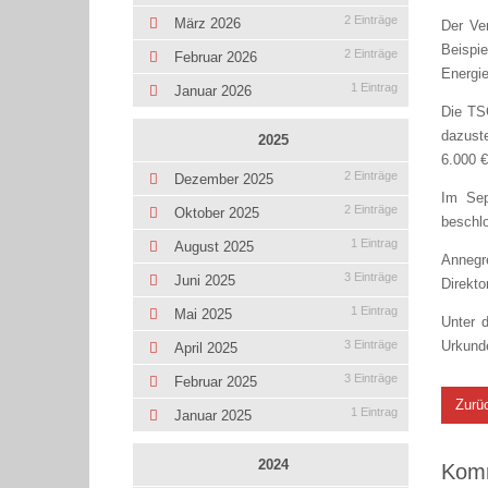
2 Einträge
März 2026
Der Ver
Beispi
2 Einträge
Februar 2026
Energi
1 Eintrag
Januar 2026
Die TS
dazuste
2025
6.000 
2 Einträge
Dezember 2025
Im Sep
2 Einträge
Oktober 2025
beschlo
1 Eintrag
August 2025
Annegr
3 Einträge
Juni 2025
Direkto
1 Eintrag
Mai 2025
Unter d
Urkund
3 Einträge
April 2025
3 Einträge
Februar 2025
Zurü
1 Eintrag
Januar 2025
2024
Kom