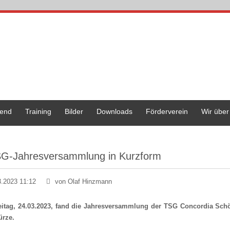
end
Training
Bilder
Downloads
Förderverein
Wir über
G-Jahresversammlung in Kurzform
3.2023 11:12
von Olaf Hinzmann
itag, 24.03.2023, fand die Jahresversammlung der TSG Concordia Schön
ürze.