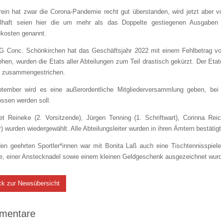
ein hat zwar die Corona-Pandemie recht gut überstanden, wird jetzt aber vo
elhaft seien hier die um mehr als das Doppelte gestiegenen Ausgaben
ekosten genannt.
G Conc. Schönkirchen hat das Geschäftsjahr 2022 mit einem Fehlbetrag v
hen, wurden die Etats aller Abteilungen zum Teil drastisch gekürzt. Der Eta
€ zusammengestrichen.
tember wird es eine außerordentliche Mitgliederversammlung geben, bei
ssen werden soll.
et Reineke (2. Vorsitzende), Jürgen Tenning (1. Schriftwart), Corinna Rei
r) wurden wiedergewählt. Alle Abteilungsleiter wurden in ihren Ämtern bestätigt
en geehrten Sportler*innen war mit Bonita Laß auch eine Tischtennisspieleri
e, einer Anstecknadel sowie einem kleinen Geldgeschenk ausgezeichnet wur
ck zur Newsübersicht
mentare