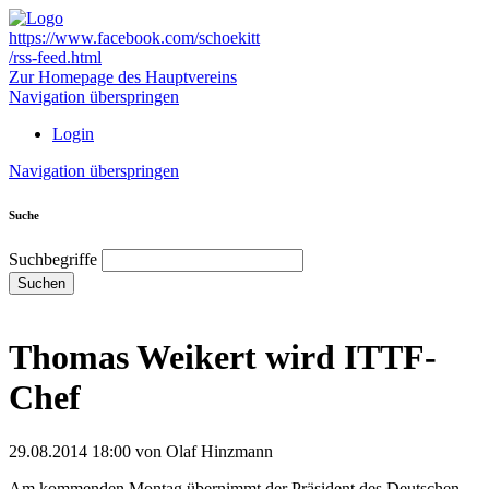
https://www.facebook.com/schoekitt
/rss-feed.html
Zur Homepage des Hauptvereins
Navigation überspringen
Login
Navigation überspringen
Suche
Suchbegriffe
Suchen
Thomas Weikert wird ITTF-
Chef
29.08.2014 18:00
von Olaf Hinzmann
Am kommenden Montag übernimmt der Präsident des Deutschen