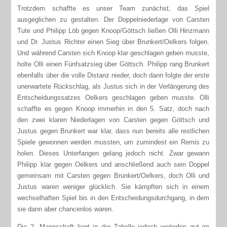
Trotzdem schaffte es unser Team zunächst, das Spiel
ausgeglichen zu gestalten. Der Doppelniederlage von Carsten
Tute und Philipp Löb gegen Knoop/Göttsch ließen Olli Hinzmann
und Dr. Justus Richter einen Sieg über Brunkert/Oelkers folgen.
Und während Carsten sich Knoop klar geschlagen geben musste,
holte Olli einen Fünfsatzsieg über Göttsch. Philipp rang Brunkert
ebenfalls über die volle Distanz nieder, doch dann folgte der erste
unerwartete Rückschlag, als Justus sich in der Verlängerung des
Entscheidungssatzes Oelkers geschlagen geben musste. Olli
schaffte es gegen Knoop immerhin in den 5. Satz, doch nach
den zwei klaren Niederlagen von Carsten gegen Göttsch und
Justus gegen Brunkert war klar, dass nun bereits alle restlichen
Spiele gewonnen werden mussten, um zumindest ein Remis zu
holen. Dieses Unterfangen gelang jedoch nicht. Zwar gewann
Philipp klar gegen Oelkers und anschließend auch sein Doppel
gemeinsam mit Carsten gegen Brunkert/Oelkers, doch Olli und
Justus waren weniger glücklich. Sie kämpften sich in einem
wechselhaften Spiel bis in den Entscheidungsdurchgang, in dem
sie dann aber chancenlos waren.
Die 2. Mannschaft liegt in der Tabelle jedoch weiterhin gut im