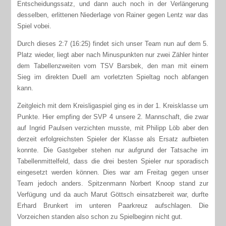
Entscheidungssatz, und dann auch noch in der Verlängerung
desselben, erlittenen Niederlage von Rainer gegen Lentz war das
Spiel vobei.
Durch dieses 2:7 (16:25) findet sich unser Team nun auf dem 5.
Platz wieder, liegt aber nach Minuspunkten nur zwei Zähler hinter
dem Tabellenzweiten vom TSV Barsbek, den man mit einem
Sieg im direkten Duell am vorletzten Spieltag noch abfangen
kann.
Zeitgleich mit dem Kreisligaspiel ging es in der 1. Kreisklasse um
Punkte. Hier empfing der SVP 4 unsere 2. Mannschaft, die zwar
auf Ingrid Paulsen verzichten musste, mit Philipp Löb aber den
derzeit erfolgreichsten Spieler der Klasse als Ersatz aufbieten
konnte. Die Gastgeber stehen nur aufgrund der Tatsache im
Tabellenmittelfeld, dass die drei besten Spieler nur sporadisch
eingesetzt werden können. Dies war am Freitag gegen unser
Team jedoch anders. Spitzenmann Norbert Knoop stand zur
Verfügung und da auch Marut Göttsch einsatzbereit war, durfte
Erhard Brunkert im unteren Paarkreuz aufschlagen. Die
Vorzeichen standen also schon zu Spielbeginn nicht gut.