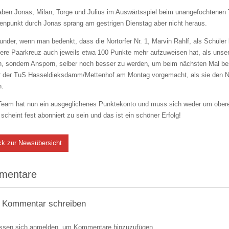
ben Jonas, Milan, Torge und Julius im Auswärtsspiel beim unangefochtenen Ta
enpunkt durch Jonas sprang am gestrigen Dienstag aber nicht heraus.
nder, wenn man bedenkt, dass die Nortorfer Nr. 1, Marvin Rahlf, als Schüler
ere Paarkreuz auch jeweils etwa 100 Punkte mehr aufzuweisen hat, als unse
n, sondern Ansporn, selber noch besser zu werden, um beim nächsten Mal be
r der TuS Hasseldieksdamm/Mettenhof am Montag vorgemacht, als sie den Nort
n.
Team hat nun ein ausgeglichenes Punktekonto und muss sich weder um ober
 scheint fest abonniert zu sein und das ist ein schöner Erfolg!
ck zur Newsübersicht
mentare
 Kommentar schreiben
ssen sich anmelden, um Kommentare hinzuzufügen.