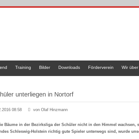
end
Training
Bilder
Downloads
Förderverein
Wir über
hüler unterliegen in Nortorf
2.2016 08:58
von Olaf Hinzmann
ie Bäume in der Bezirksliga der Schüler nicht in den Himmel wachsen, s
ndes Schleswig-Holstein richtig gute Spieler unterwegs sind, wurde un