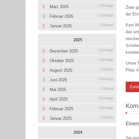
2 Einträge
März 2026
Zwar ga
der Ehr
2 Einträge
Februar 2026
Kein Wu
1 Eintrag
Januar 2026
das unt
stecke
2025
Schüle
2 Einträge
Dezember 2025
konnte
2 Einträge
Oktober 2025
Unser 
1 Eintrag
Platz 4
August 2025
3 Einträge
Juni 2025
Zurü
1 Eintrag
Mai 2025
3 Einträge
April 2025
Kom
3 Einträge
Februar 2025
1 Eintrag
Januar 2025
Einen
2024
Sie mü