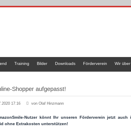
end
Training
Bilder
Downloads
Förderverein
Wir über
line-Shopper aufgepasst!
7.2020 17:16
von Olaf Hinzmann
mazonSmile-Nutzer könnt Ihr unseren Förderverein jetzt auc
id ohne Extrakosten unterstützen!