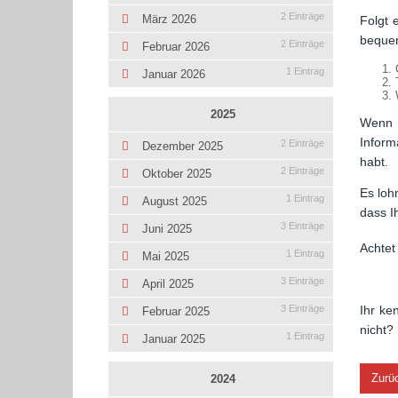
2 Einträge
März 2026
Folgt 
beque
2 Einträge
Februar 2026
1 Eintrag
Januar 2026
2025
Wenn I
Inform
2 Einträge
Dezember 2025
habt.
2 Einträge
Oktober 2025
Es loh
1 Eintrag
August 2025
dass I
3 Einträge
Juni 2025
Achtet
1 Eintrag
Mai 2025
3 Einträge
April 2025
Ihr ke
3 Einträge
Februar 2025
nicht?
1 Eintrag
Januar 2025
Zurü
2024