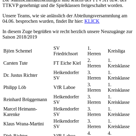
TTKVP genehmigt und die Spielklassen freigeschaltet worden.
Unsere Teams, wie sie anlässlich der Abteilungsversammlung am
04.06. besprochen wurden, findet Ihr hier:
KLICK
In diesem Zuge begrüßen wir recht herzlich unsere Neuzugänge zur
Saison 2018/2019
SV
1.
Björn Schemel
Kreisliga
Friedrichsort
Herren
2.
1.
Carsten Tute
FT Eiche Kiel
Herren
Kreisklasse
Heikendorfer
3.
1.
Dr. Justus Richter
SV
Herren
Kreisklasse
3.
1.
Philipp Löb
VfR Laboe
Herren
Kreisklasse
Heikendorfer
3.
1.
Reinhard Brüggemann
SV
Herren
Kreisklasse
Marcel Heimann-
Heikendorfer
3.
1.
Karenke
SV
Herren
Kreisklasse
Heikendorfer
3.
1.
Klaus Wrana-Martini
SV
Herren
Kreisklasse
4.
4.
Dirk Richter
VfR Laboe