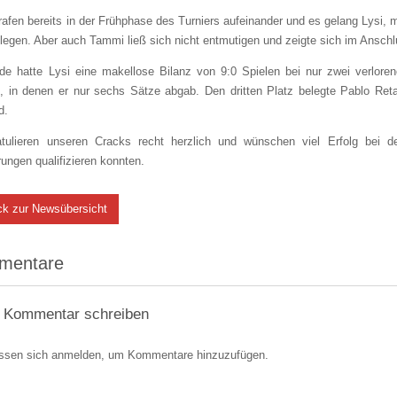
rafen bereits in der Frühphase des Turniers aufeinander und es gelang Lysi, m
legen. Aber auch Tammi ließ sich nicht entmutigen und zeigte sich im Anschl
e hatte Lysi eine makellose Bilanz von 9:0 Spielen bei nur zwei verloren
n, in denen er nur sechs Sätze abgab. Den dritten Platz belegte Pablo Re
d.
atulieren unseren Cracks recht herzlich und wünschen viel Erfolg bei der
rungen qualifizieren konnten.
ck zur Newsübersicht
mentare
 Kommentar schreiben
ssen sich anmelden, um Kommentare hinzuzufügen.