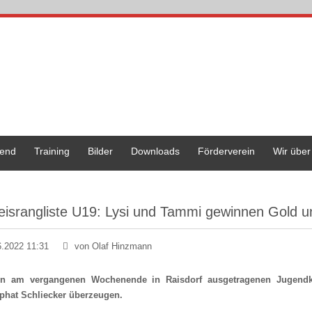
end
Training
Bilder
Downloads
Förderverein
Wir über
eisrangliste U19: Lysi und Tammi gewinnen Gold u
6.2022 11:31
von Olaf Hinzmann
en am vergangenen Wochenende in Raisdorf ausgetragenen Jugendk
phat Schliecker überzeugen.