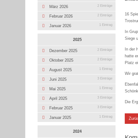
2 Einträge
März 2026
16 Spie
2 Einträge
Februar 2026
Trostru
1 Eintrag
Januar 2026
In Grup
Siege u
2025
In der 
2 Einträge
Dezember 2025
hatte e
2 Einträge
Oktober 2025
Platz e
1 Eintrag
August 2025
Wir gra
3 Einträge
Juni 2025
Ebenfal
1 Eintrag
Mai 2025
Schönk
3 Einträge
April 2025
Die Erg
3 Einträge
Februar 2025
1 Eintrag
Januar 2025
Zurü
2024
Kom