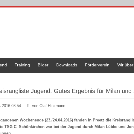
end
Training
Bilder
Downloads
Förderverein
Wir über
eisrangliste Jugend: Gutes Ergebnis für Milan und
4.2016 08:54
von Olaf Hinzmann
gangenen Wochenende (23./24.04.2016) fanden in Preetz die Kreisranglis
 Die TSG C. Schönkirchen war bei der Jugend durch Milan Lübke und Jona
ungen.