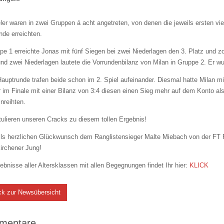
ler waren in zwei Gruppen á acht angetreten, von denen die jeweils ersten vier
nde erreichten.
pe 1 erreichte Jonas mit fünf Siegen bei zwei Niederlagen den 3. Platz und z
nd zwei Niederlagen lautete die Vorrundenbilanz von Milan in Gruppe 2. Er wurd
Hauptrunde trafen beide schon im 2. Spiel aufeinander. Diesmal hatte Milan m
r im Finale mit einer Bilanz von 3:4 diesen einen Sieg mehr auf dem Konto al
inreihten.
tulieren unseren Cracks zu diesem tollen Ergebnis!
ls herzlichen Glückwunsch dem Ranglistensieger Malte Miebach von der FT Pr
irchener Jung!
ebnisse aller Altersklassen mit allen Begegnungen findet Ihr hier:
KLICK
ck zur Newsübersicht
mentare