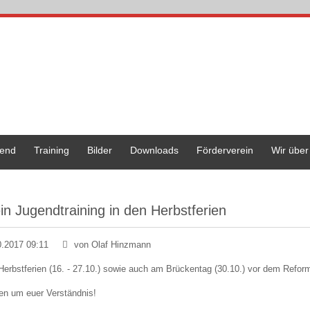
end
Training
Bilder
Downloads
Förderverein
Wir über
in Jugendtraining in den Herbstferien
0.2017 09:11
von Olaf Hinzmann
Herbstferien (16. - 27.10.) sowie auch am Brückentag (30.10.) vor dem Reforma
ten um euer Verständnis!