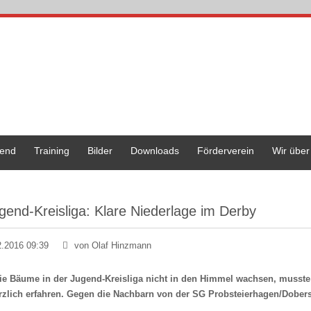
end
Training
Bilder
Downloads
Förderverein
Wir über
gend-Kreisliga: Klare Niederlage im Derby
2.2016 09:39
von Olaf Hinzmann
ie Bäume in der Jugend-Kreisliga nicht in den Himmel wachsen, musst
zlich erfahren. Gegen die Nachbarn von der SG Probsteierhagen/Dobersd