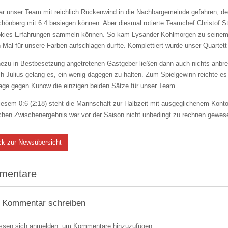
ar unser Team mit reichlich Rückenwind in die Nachbargemeinde gefahren, de
önberg mit 6:4 besiegen können. Aber diesmal rotierte Teamchef Christof St
okies Erfahrungen sammeln können. So kam Lysander Kohlmorgen zu seinem d
 Mal für unsere Farben aufschlagen durfte. Komplettiert wurde unser Quartet
ezu in Bestbesetzung angetretenen Gastgeber ließen dann auch nichts anbren
ch Julius gelang es, ein wenig dagegen zu halten. Zum Spielgewinn reichte es
lage gegen Kunow die einzigen beiden Sätze für unser Team.
esem 0:6 (2:18) steht die Mannschaft zur Halbzeit mit ausgeglichenem Konto
ichen Zwischenergebnis war vor der Saison nicht unbedingt zu rechnen gewes
ck zur Newsübersicht
mentare
 Kommentar schreiben
ssen sich anmelden, um Kommentare hinzuzufügen.