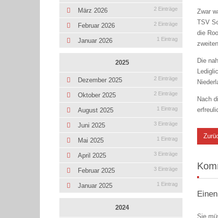
2 Einträge
März 2026
Zwar w
TSV Sch
2 Einträge
Februar 2026
die Ro
1 Eintrag
Januar 2026
zweiten
Die nah
2025
Ledigli
2 Einträge
Dezember 2025
Nieder
2 Einträge
Oktober 2025
Nach di
1 Eintrag
erfreul
August 2025
3 Einträge
Juni 2025
Zurü
1 Eintrag
Mai 2025
3 Einträge
April 2025
Kom
3 Einträge
Februar 2025
1 Eintrag
Januar 2025
Einen
2024
Sie mü