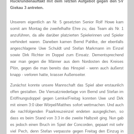
Rückrundenauftakt mit dem letzten Aufgebot gegen den SV
Giekau 3 antreten.
Unserem eigentlich an Nr. 5 gesetzten Senior Rolf Howe kam
somit am Montag die zweifelhafte Ehre zu, das Team als Nr. 1
anzuführen, da alle darüber platzierten Spielerinnen und Spieler
verhindert waren. Daneben kamen Bernd Pahlke, der ebenfalls
angeschlagene Uwe Schuldt und Stefan Markmann im Einzel
sowie Dirk Richter im Doppel zum Einsatz. Dementsprechend
war man gegen die Männer aus dem Nordosten des Kreises
Plön, gegen die man bereits das Hinspiel - wenn auch äußerst
knapp - verloren hatte, krasser Außenseiter.
Zunächst konnte unsere Mannschaft das Spiel aber erstaunlich
offen gestalten. Die Viersatzniederlage von Bernd und Stefan im
Eröffnungsdoppel gegen Lemke/Freitag konnten Uwe und Dirk
mit einem 3:0 über Wörpel/Matthes sofort wettmachen. Und auch
die nachfolgenden Paarkreuzeinzel endeten ausgeglichen, so
dass es beim Stand von 3:3 in die zweite Halbzeit ging. Nun gab
es jedoch einen Bruch im Spiel der Concorden, gepaart mit sehr
viel Pech, denn Stefan verpasste gegen Freitag den Einzug in