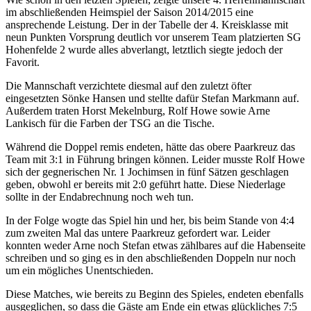
im abschließenden Heimspiel der Saison 2014/2015 eine
ansprechende Leistung. Der in der Tabelle der 4. Kreisklasse mit
neun Punkten Vorsprung deutlich vor unserem Team platzierten SG
Hohenfelde 2 wurde alles abverlangt, letztlich siegte jedoch der
Favorit.
Die Mannschaft verzichtete diesmal auf den zuletzt öfter
eingesetzten Sönke Hansen und stellte dafür Stefan Markmann auf.
Außerdem traten Horst Mekelnburg, Rolf Howe sowie Arne
Lankisch für die Farben der TSG an die Tische.
Während die Doppel remis endeten, hätte das obere Paarkreuz das
Team mit 3:1 in Führung bringen können. Leider musste Rolf Howe
sich der gegnerischen Nr. 1 Jochimsen in fünf Sätzen geschlagen
geben, obwohl er bereits mit 2:0 geführt hatte. Diese Niederlage
sollte in der Endabrechnung noch weh tun.
In der Folge wogte das Spiel hin und her, bis beim Stande von 4:4
zum zweiten Mal das untere Paarkreuz gefordert war. Leider
konnten weder Arne noch Stefan etwas zählbares auf die Habenseite
schreiben und so ging es in den abschließenden Doppeln nur noch
um ein mögliches Unentschieden.
Diese Matches, wie bereits zu Beginn des Spieles, endeten ebenfalls
ausgeglichen, so dass die Gäste am Ende ein etwas glückliches 7:5