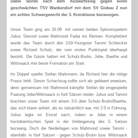
Dabei wurde nach dem Auswärtssieg gegen einen
geschwächten TSV Wankendorf mit dem SV Giekau 2 nun
ein echtes Schwergewicht der 3. Kreisklasse bezwungen.
Unser Team ging am 26.09. mit seinen beiden Spitzenspielern
Julius Stenzel sowie Mahmood Fadai ins Rennen. Komplettiert
wurde das Team durch den U19-Youngster Tammi Schliecker
sowie Richard Schulz, der sein erstes Punktspiel überhaupt
bestritt. Die Gäste hatten mit Schulz-Bruhn, Jebe, Baethe und
Wittmaack ihre beste Formation am Start.
Im Doppel spielte Stefan Markmann, da Richard hier die nötige
Praxis fehlt. Dieser Schachzug sollte sich als goldwert erweisen,
denn gemeinsam mit Mahmood kämpfte Stefan die eingespielte
Paarung Jebe/Wittmaack in fünf Sätzen nieder. Julius und Tammi
brachten unser Team mit einem 3:0 über Schulz-Bruhn/Baethe,
das sich klarer anhört, als es tatsächlich war, mit 2:0 in Führung.
Julius legte im Einzel nach, indem er Jebe in einem
hochdramtischen Spiel in der Verlängerung des 5. Satzes
bezwang. Doch die Niederlagen von Mahmood sowie Tammi -
ebenfalls in fünf Sätzen - gegen Schulz-Bruhn bzw. Wittmaack