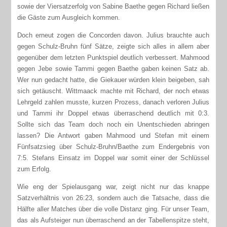
sowie der Viersatzerfolg von Sabine Baethe gegen Richard ließen
die Gäste zum Ausgleich kommen.
Doch erneut zogen die Concorden davon. Julius brauchte auch
gegen Schulz-Bruhn fünf Sätze, zeigte sich alles in allem aber
gegenüber dem letzten Punktspiel deutlich verbessert. Mahmood
gegen Jebe sowie Tammi gegen Baethe gaben keinen Satz ab.
Wer nun gedacht hatte, die Giekauer würden klein beigeben, sah
sich getäuscht. Wittmaack machte mit Richard, der noch etwas
Lehrgeld zahlen musste, kurzen Prozess, danach verloren Julius
und Tammi ihr Doppel etwas überraschend deutlich mit 0:3.
Sollte sich das Team doch noch ein Unentschieden abringen
lassen? Die Antwort gaben Mahmood und Stefan mit einem
Fünfsatzsieg über Schulz-Bruhn/Baethe zum Endergebnis von
7:5. Stefans Einsatz im Doppel war somit einer der Schlüssel
zum Erfolg.
Wie eng der Spielausgang war, zeigt nicht nur das knappe
Satzverhältnis von 26:23, sondern auch die Tatsache, dass die
Hälfte aller Matches über die volle Distanz ging. Für unser Team,
das als Aufsteiger nun überraschend an der Tabellenspitze steht,