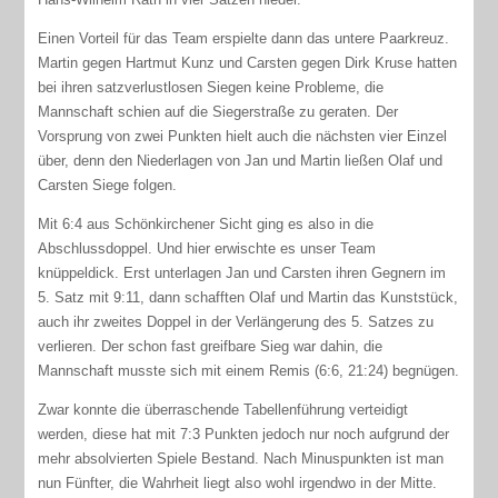
Einen Vorteil für das Team erspielte dann das untere Paarkreuz.
Martin gegen Hartmut Kunz und Carsten gegen Dirk Kruse hatten
bei ihren satzverlustlosen Siegen keine Probleme, die
Mannschaft schien auf die Siegerstraße zu geraten. Der
Vorsprung von zwei Punkten hielt auch die nächsten vier Einzel
über, denn den Niederlagen von Jan und Martin ließen Olaf und
Carsten Siege folgen.
Mit 6:4 aus Schönkirchener Sicht ging es also in die
Abschlussdoppel. Und hier erwischte es unser Team
knüppeldick. Erst unterlagen Jan und Carsten ihren Gegnern im
5. Satz mit 9:11, dann schafften Olaf und Martin das Kunststück,
auch ihr zweites Doppel in der Verlängerung des 5. Satzes zu
verlieren. Der schon fast greifbare Sieg war dahin, die
Mannschaft musste sich mit einem Remis (6:6, 21:24) begnügen.
Zwar konnte die überraschende Tabellenführung verteidigt
werden, diese hat mit 7:3 Punkten jedoch nur noch aufgrund der
mehr absolvierten Spiele Bestand. Nach Minuspunkten ist man
nun Fünfter, die Wahrheit liegt also wohl irgendwo in der Mitte.