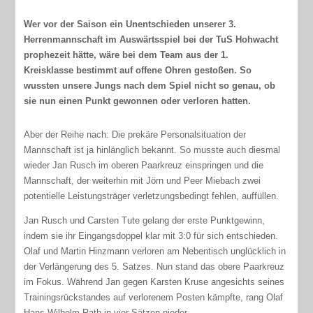
Wer vor der Saison ein Unentschieden unserer 3.
Herrenmannschaft im Auswärtsspiel bei der TuS Hohwacht
prophezeit hätte, wäre bei dem Team aus der 1.
Kreisklasse bestimmt auf offene Ohren gestoßen. So
wussten unsere Jungs nach dem Spiel nicht so genau, ob
sie nun einen Punkt gewonnen oder verloren hatten.
Aber der Reihe nach: Die prekäre Personalsituation der
Mannschaft ist ja hinlänglich bekannt. So musste auch diesmal
wieder Jan Rusch im oberen Paarkreuz einspringen und die
Mannschaft, der weiterhin mit Jörn und Peer Miebach zwei
potentielle Leistungsträger verletzungsbedingt fehlen, auffüllen.
Jan Rusch und Carsten Tute gelang der erste Punktgewinn,
indem sie ihr Eingangsdoppel klar mit 3:0 für sich entschieden.
Olaf und Martin Hinzmann verloren am Nebentisch unglücklich in
der Verlängerung des 5. Satzes. Nun stand das obere Paarkreuz
im Fokus. Während Jan gegen Karsten Kruse angesichts seines
Trainingsrückstandes auf verlorenem Posten kämpfte, rang Olaf
Hans-Wilhelm Rath in vier Sätzen nieder.