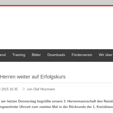
end
Training
Bilder
Downloads
Förderverein
Wir über
 Herren weiter auf Erfolgskurs
2.2015 16:35
von Olaf Hinzmann
s am letzten Donnerstag begrüßte unsere 3. Herrenmannschaft den Raisdo
ngewohnter Uhrzeit zum zweiten Mal in der Rückrunde der 1. Kreisklas