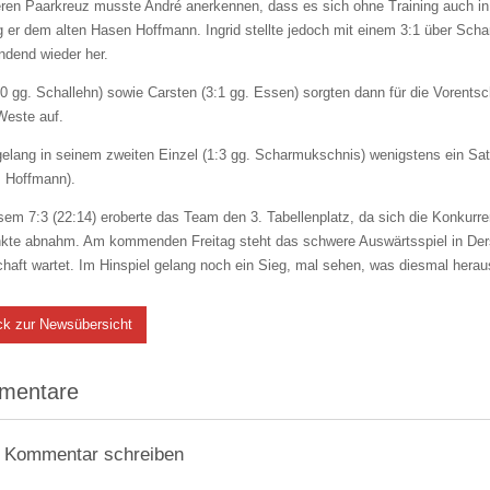
ren Paarkreuz musste André anerkennen, dass es sich ohne Training auch in 
g er dem alten Hasen Hoffmann. Ingrid stellte jedoch mit einem 3:1 über Sc
ndend wieder her.
:0 gg. Schallehn) sowie Carsten (3:1 gg. Essen) sorgten dann für die Vorents
Weste auf.
elang in seinem zweiten Einzel (1:3 gg. Scharmukschnis) wenigstens ein Satz
. Hoffmann).
sem 7:3 (22:14) eroberte das Team den 3. Tabellenplatz, da sich die Konkur
nkte abnahm. Am kommenden Freitag steht das schwere Auswärtsspiel in Ders
aft wartet. Im Hinspiel gelang noch ein Sieg, mal sehen, was diesmal herau
ck zur Newsübersicht
mentare
 Kommentar schreiben