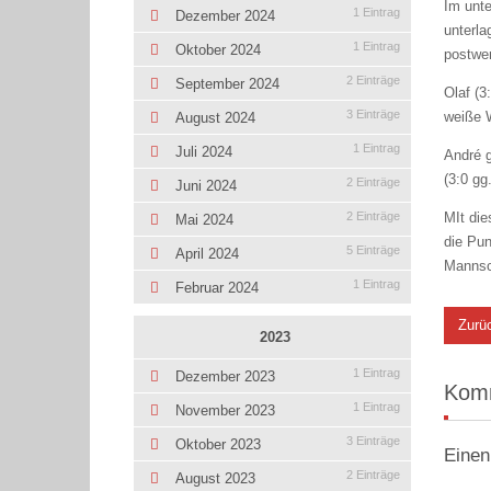
Im unte
1 Eintrag
Dezember 2024
unterla
1 Eintrag
Oktober 2024
postwe
2 Einträge
September 2024
Olaf (3
3 Einträge
weiße 
August 2024
1 Eintrag
Juli 2024
André g
(3:0 gg
2 Einträge
Juni 2024
MIt die
2 Einträge
Mai 2024
die Pu
5 Einträge
April 2024
Mannsch
1 Eintrag
Februar 2024
Zurü
2023
1 Eintrag
Dezember 2023
Kom
1 Eintrag
November 2023
3 Einträge
Oktober 2023
Einen
2 Einträge
August 2023