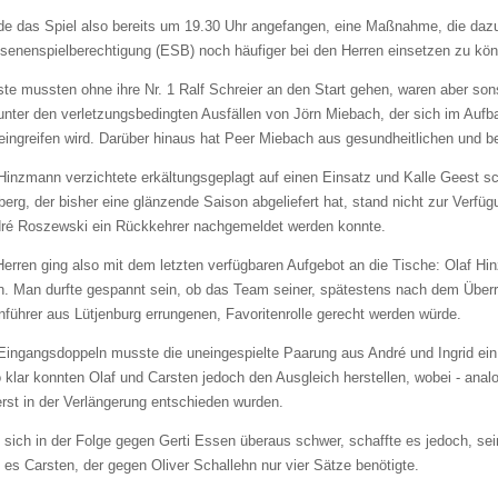
e das Spiel also bereits um 19.30 Uhr angefangen, eine Maßnahme, die dazu 
senenspielberechtigung (ESB) noch häufiger bei den Herren einsetzen zu kö
te mussten ohne ihre Nr. 1 Ralf Schreier an den Start gehen, waren aber sons
nter den verletzungsbedingten Ausfällen von Jörn Miebach, der sich im Aufba
eingreifen wird. Darüber hinaus hat Peer Miebach aus gesundheitlichen und b
Hinzmann verzichtete erkältungsgeplagt auf einen Einsatz und Kalle Geest s
berg, der bisher eine glänzende Saison abgeliefert hat, stand nicht zur Verfüg
dré Roszewski ein Rückkehrer nachgemeldet werden konnte.
Herren ging also mit dem letzten verfügbaren Aufgebot an die Tische: Olaf H
n. Man durfte gespannt sein, ob das Team seiner, spätestens nach dem Übe
nführer aus Lütjenburg errungenen, Favoritenrolle gerecht werden würde.
Eingangsdoppeln musste die uneingespielte Paarung aus André und Ingrid ei
klar konnten Olaf und Carsten jedoch den Ausgleich herstellen, wobei - anal
rst in der Verlängerung entschieden wurden.
t sich in der Folge gegen Gerti Essen überaus schwer, schaffte es jedoch, se
es Carsten, der gegen Oliver Schallehn nur vier Sätze benötigte.