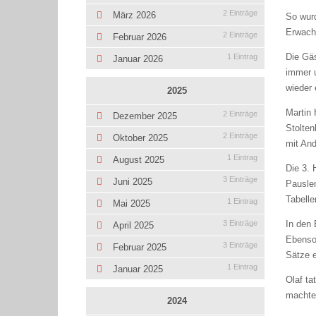
2 Einträge
März 2026
So wurd
Erwach
2 Einträge
Februar 2026
Die Gäs
1 Eintrag
Januar 2026
immer u
wieder 
2025
Martin 
2 Einträge
Dezember 2025
Stolten
2 Einträge
Oktober 2025
mit An
1 Eintrag
August 2025
Die 3. 
3 Einträge
Juni 2025
Pausle
Tabelle
1 Eintrag
Mai 2025
In den 
3 Einträge
April 2025
Ebenso 
3 Einträge
Februar 2025
Sätze e
1 Eintrag
Januar 2025
Olaf ta
machte 
2024