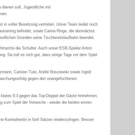
dienen soll, Jugendliche mit
nnen.
t in voller Besetzung vertreten. Unser Team leidet noch
utraining befindet, sowie Carina Ringe, die demnächst
eruflichen Gründen seine Tischtennislaufbahn beendet.
chmerzte die Schulter. Auch unser ESB-Spieler Anton
ung. Da traf es sich gut, dass einige Tage vor dem Spiel
inzmann, Carsten Tute, André Roszewski sowie Ingrid
rraschungserfolg gegen den unangefochtenen
n klares 0:3 gegen das Top-Doppel der Gäste hinnehmen.
og zum Spiel der Vorwoche - wieder die beiden ersten
ine Kontrahentin in fünf Sätzen niederzuringen. Besser