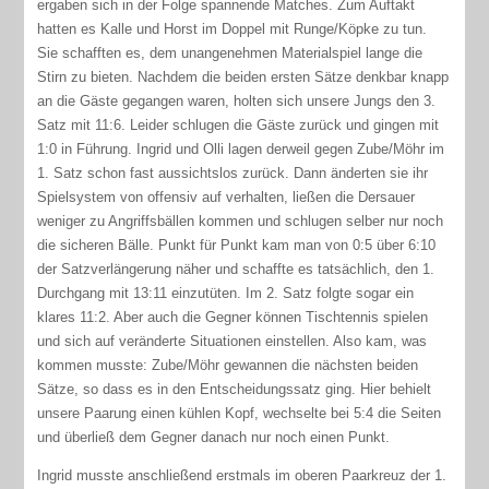
ergaben sich in der Folge spannende Matches. Zum Auftakt
hatten es Kalle und Horst im Doppel mit Runge/Köpke zu tun.
Sie schafften es, dem unangenehmen Materialspiel lange die
Stirn zu bieten. Nachdem die beiden ersten Sätze denkbar knapp
an die Gäste gegangen waren, holten sich unsere Jungs den 3.
Satz mit 11:6. Leider schlugen die Gäste zurück und gingen mit
1:0 in Führung. Ingrid und Olli lagen derweil gegen Zube/Möhr im
1. Satz schon fast aussichtslos zurück. Dann änderten sie ihr
Spielsystem von offensiv auf verhalten, ließen die Dersauer
weniger zu Angriffsbällen kommen und schlugen selber nur noch
die sicheren Bälle. Punkt für Punkt kam man von 0:5 über 6:10
der Satzverlängerung näher und schaffte es tatsächlich, den 1.
Durchgang mit 13:11 einzutüten. Im 2. Satz folgte sogar ein
klares 11:2. Aber auch die Gegner können Tischtennis spielen
und sich auf veränderte Situationen einstellen. Also kam, was
kommen musste: Zube/Möhr gewannen die nächsten beiden
Sätze, so dass es in den Entscheidungssatz ging. Hier behielt
unsere Paarung einen kühlen Kopf, wechselte bei 5:4 die Seiten
und überließ dem Gegner danach nur noch einen Punkt.
Ingrid musste anschließend erstmals im oberen Paarkreuz der 1.