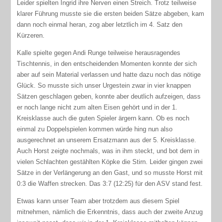
Leider spielten Ingrid ihre Nerven einen Streich. Trotz teilweise
klarer Führung musste sie die ersten beiden Sätze abgeben, kam
dann noch einmal heran, zog aber letztlich im 4. Satz den
Kürzeren.
Kalle spielte gegen Andi Runge teilweise herausragendes
Tischtennis, in den entscheidenden Momenten konnte der sich
aber auf sein Material verlassen und hatte dazu noch das nötige
Glück. So musste sich unser Urgestein zwar in vier knappen
Sätzen geschlagen geben, konnte aber deutlich aufzeigen, dass
er noch lange nicht zum alten Eisen gehört und in der 1.
Kreisklasse auch die guten Spieler ärgern kann. Ob es noch
einmal zu Doppelspielen kommen würde hing nun also
ausgerechnet an unserem Ersatzmann aus der 5. Kreisklasse.
Auch Horst zeigte nochmals, was in ihm steckt, und bot dem in
vielen Schlachten gestählten Köpke die Stirn. Leider gingen zwei
Sätze in der Verlängerung an den Gast, und so musste Horst mit
0:3 die Waffen strecken. Das 3:7 (12:25) für den ASV stand fest.
Etwas kann unser Team aber trotzdem aus diesem Spiel
mitnehmen, nämlich die Erkenntnis, dass auch der zweite Anzug