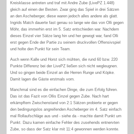
Kreisklasse antreten und traf mit Andre Zube (LivePZ 1.448)
gleich auf einen der Besten. Zwar ging das Spiel in drei Sätzen
an den Ascheberger, diese waren jedoch alles andere als glatt.
Ingrids Match dauerte fast genau so lange wie das von Olli gegen
Möhr, das immerhin erst im 5. Satz entschieden war. Nachdem
dieses Einzel vier Sätze lang hin und her gewogt war, fand Olli
erst gegen Ende der Partie zu seinem druckvollen Offensivspiel
und holte den Punkt für sein Team.
Auch wenn Kalle und Horst sich mühten, die rund 60 bzw. 220
Punkte Differenz bei der LivePZ ließen sich nicht wegleugnen.
Und so gingen beide Einzel an die Herren Runge und Köpke.
Damit lagen die Gäste erstmals vorn.
Manchmal sind es die einfachen Dinge, die zum Erfolg führen.
Das ist das Fazit von Ollis Einzel gegen Zube. Nach hart
erkämpftem Zwischenstand von 2:1 Sätzen probierte er gegen
den bedingungslos angreifenden Ascheberger im 4. Satz einfach
mal Rollaufschläge aus und - siehe da - machte damit Punkt um
Punkt. Dazu kamen einfache Fehler des zusehends entnervten
Zube, so dass der Satz klar mit 11:4 gewonnen werden konnte.