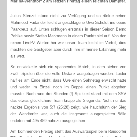
Marina-Wendtorf 2 am letzten Freitag einen leichten Dämpfer.
Julius Stenzel stand nicht zur Verfügung und so rückte neben
Mahmood Fadai der leicht angeschlagene Uwe Schuldt ins obere
Paarkreuz auf. Unten schlugen erstmals in dieser Saison Bernd
Pahlke sowie Stefan Markmann in einem Punktspiel auf. Von den
reinen LivePZ-Werten her war unser Team leicht im Vorteil, dies
machten die Gastgeber aber durch ihre immense Erfahrung mehr
als wett.
So entwickelte sich ein spannendes Match, in dem sieben von
zwölf Spielen über die volle Distanz ausgetragen wurden. Leider
half es am Ende nicht, dass Uwe einen Sahnetag erwischt hatte
und weder im Einzel noch im Doppel einen Punkt abgeben
musste. Nach rund drei Stunden (!) Spielzeit stand mit dem SSV
das etwas glücklichere Team knapp als Sieger da. Nicht nur das
nackte Ergebnis von 5:7 (25:28) zeigt, wie hauchdünn der Sieg
der Wendtorfer war, auch die insgesamt ausgespielten Bälle
endeten mit 495:489 nahezu ausgeglichen.
Am kommenden Freitag steht das Auswärtsspiel beim Raisdorfer