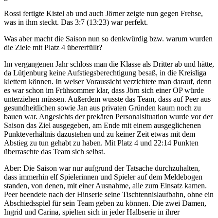
Rossi fertigte Kistel ab und auch Jörner zeigte nun gegen Frehse,
was in ihm steckt. Das 3:7 (13:23) war perfekt.
Was aber macht die Saison nun so denkwürdig bzw. warum wurden
die Ziele mit Platz 4 übererfüllt?
Im vergangenen Jahr schloss man die Klasse als Dritter ab und hätte,
da Lütjenburg keine Aufstiegsberechtigung besaß, in die Kreisliga
klettern können. In weiser Voraussicht verzichtete man darauf, denn
es war schon im Frühsommer klar, dass Jörn sich einer OP würde
unterziehen müssen. Außerdem wusste das Team, dass auf Peer aus
gesundheitlichen sowie Jan aus privaten Gründen kaum noch zu
bauen war. Angesichts der prekären Personalsituation wurde vor der
Saison das Ziel ausgegeben, am Ende mit einem ausgeglichenen
Punkteverhältnis dazustehen und zu keiner Zeit etwas mit dem
Abstieg zu tun gehabt zu haben. Mit Platz 4 und 22:14 Punkten
überraschte das Team sich selbst.
Aber: Die Saison war nur aufgrund der Tatsache durchzuhalten,
dass immerhin elf Spielerinnen und Spieler auf dem Meldebogen
standen, von denen, mit einer Ausnahme, alle zum Einsatz kamen.
Peer beendete nach der Hinserie seine Tischtennislaufbahn, ohne ein
Abschiedsspiel für sein Team geben zu können. Die zwei Damen,
Ingrid und Carina, spielten sich in jeder Halbserie in ihrer