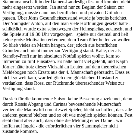
Stammmannschaft in der Damen-Landesliga fest und konnten nicht
mehr eingesetzt werden. Jan stand nur zu Beginn der Saison zur
Verfügung, musste dann aus beruflichen und privaten Gründen
passen. Über Jörns Gesundheitszustand wurde ja bereits berichtet.
Der Youngster Anton, auf den man viele Hoffnungen gesetzt hatte -
schließlich wurde extra seinetwegen der Heimspieltag getauscht und
die Spiele auf 19.30 Uhr vorgezogen - spielte nur dreimal und ließ
keine große Motivation erkennen, dem Team öfter helfen zu wollen.
So blieb vieles an Martin hängen, der jedoch aus beruflichen
Gründen auch nicht immer zur Verfügung stand. Kalle, der als
Standby-Profi nur im absoluten Notfall spielen wollte, kam so
immerhin zu fünf Einsätzen. Es hätte nicht viel gefehlt, und Käptn
Jörner hätte trotz dieser Vielzahl an Leuten auf dem theoretischen
Meldebogen noch Ersatz aus der 4. Mannschaft gebraucht. Dass es
nicht so weit kam, war lediglich dem glücklichen Umstand zu
verdanken, dass Rossi zur Rückrunde überraschender Weise zur
Verfügung stand.
Da sich für die kommende Saison keine Besserung abzeichnet, denn
durch Rossis Abgang und Carinas bevorstehende Mutterschaft
verliert die Mannschft erneut zwei Spieler, bleibt zu hoffen, dass alle
anderen gesund bleiben und so oft wie möglich spielen können. Fest
steht damit aber auch, dass ohne die Meldung einer Dame - wir
hoffen auf Ingrid - die erforderlichen vier Stammspieler nicht
zustande kommen.