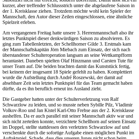
kurzer, aber treffender Schlussstrich unter die abgelaufene Saison in
der 1. Kreisklasse ziehen. Trotzdem möchte wohl kein Spieler der
Mannschaft, den Autor dieser Zeilen eingeschlossen, eine ähnliche
Spielzeit erleben.
Am vergangenen Freitag hatte unsere 3. Herrenmannschaft also ihr
letztes Punktspiel dieser denkwürdigen Saison zu absolvieren. Es
ging zum Tabellenletzten, der Schellhorner Gilde 3. Erstmals kam
der Mannschaftskapitän Jörn Miebach zum Einsatz, der sich nach
überstandener Schulteroperation langsam an seine Wettkampfform
herantastet. Daneben spielten Olaf Hinzmann und Carsten Tute für
unser Team auf. Die beiden brachten damit das Kunststück fertig,
bei keinem der insgesamt 18 Spiele gefehlt zu haben. Komplettiert
wurde die Aufstellung durch André Roszewski, der damit auf
absehbare Zeit sein letztes Punktspiel für das Team gemacht haben
dürfte, da es ihn beruflich erneut ins Ausland zieht.
Die Gastgeber hatten unter der Schulterverletzung von Ralf
Schwarzlow zu leiden, und so musste neben Sybille Pilz, Vladimir
Volkov-Roo und Jan Kistel Karl-Otto Frehse aus der 2. Kreisklasse
aushelfen. Da er auch parallel mit seiner Mannschaft aktiv war und
sich nicht zerteilen konnte, verzichtete Schellhorn auf seinen Einsatz
im Doppel, stellte stattdessen den verletzten Schwarzlow auf und
verschenkte durch die sofortige Aufgabe einen möglichen Punkt im
Auftaktspiel. Schade, dass dies unseren Jungs nicht schon beim