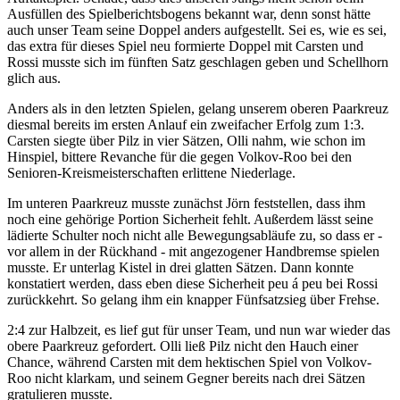
Ausfüllen des Spielberichtsbogens bekannt war, denn sonst hätte
auch unser Team seine Doppel anders aufgestellt. Sei es, wie es sei,
das extra für dieses Spiel neu formierte Doppel mit Carsten und
Rossi musste sich im fünften Satz geschlagen geben und Schellhorn
glich aus.
Anders als in den letzten Spielen, gelang unserem oberen Paarkreuz
diesmal bereits im ersten Anlauf ein zweifacher Erfolg zum 1:3.
Carsten siegte über Pilz in vier Sätzen, Olli nahm, wie schon im
Hinspiel, bittere Revanche für die gegen Volkov-Roo bei den
Senioren-Kreismeisterschaften erlittene Niederlage.
Im unteren Paarkreuz musste zunächst Jörn feststellen, dass ihm
noch eine gehörige Portion Sicherheit fehlt. Außerdem lässt seine
lädierte Schulter noch nicht alle Bewegungsabläufe zu, so dass er -
vor allem in der Rückhand - mit angezogener Handbremse spielen
musste. Er unterlag Kistel in drei glatten Sätzen. Dann konnte
konstatiert werden, dass eben diese Sicherheit peu á peu bei Rossi
zurückkehrt. So gelang ihm ein knapper Fünfsatzsieg über Frehse.
2:4 zur Halbzeit, es lief gut für unser Team, und nun war wieder das
obere Paarkreuz gefordert. Olli ließ Pilz nicht den Hauch einer
Chance, während Carsten mit dem hektischen Spiel von Volkov-
Roo nicht klarkam, und seinem Gegner bereits nach drei Sätzen
gratulieren musste.