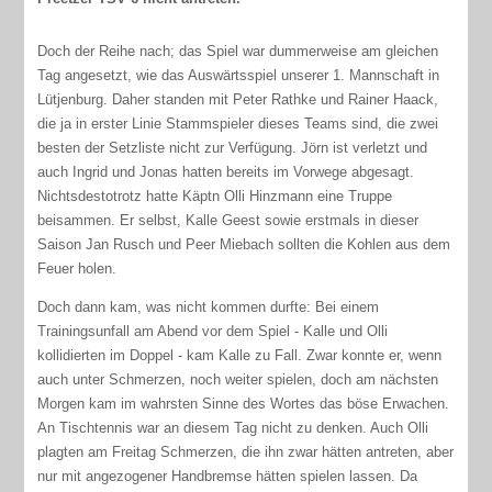
Doch der Reihe nach; das Spiel war dummerweise am gleichen
Tag angesetzt, wie das Auswärtsspiel unserer 1. Mannschaft in
Lütjenburg. Daher standen mit Peter Rathke und Rainer Haack,
die ja in erster Linie Stammspieler dieses Teams sind, die zwei
besten der Setzliste nicht zur Verfügung. Jörn ist verletzt und
auch Ingrid und Jonas hatten bereits im Vorwege abgesagt.
Nichtsdestotrotz hatte Käptn Olli Hinzmann eine Truppe
beisammen. Er selbst, Kalle Geest sowie erstmals in dieser
Saison Jan Rusch und Peer Miebach sollten die Kohlen aus dem
Feuer holen.
Doch dann kam, was nicht kommen durfte: Bei einem
Trainingsunfall am Abend vor dem Spiel - Kalle und Olli
kollidierten im Doppel - kam Kalle zu Fall. Zwar konnte er, wenn
auch unter Schmerzen, noch weiter spielen, doch am nächsten
Morgen kam im wahrsten Sinne des Wortes das böse Erwachen.
An Tischtennis war an diesem Tag nicht zu denken. Auch Olli
plagten am Freitag Schmerzen, die ihn zwar hätten antreten, aber
nur mit angezogener Handbremse hätten spielen lassen. Da