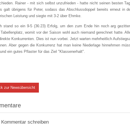
hieden. Rainer - mit sich selbst unzufrieden - hatte nicht seinen besten Ta
s galt übrigens für Peter, sodass das Abschlussdoppel bereits erneut in der
rischen Leistung und siegte mit 3-2 über Ehmke.
ich stand so ein 9-5 (36:23) Erfolg, um den zum Ende hin noch arg gezitt
 Tabellenplatz, womit vor der Saison wohl auch niemand gerechnet hatte. Alle
irekte Konkurrenten. Dies ist nun vorbei. Jetzt warten mehrheitlich Aufstieg
hnen. Aber gegen die Konkurrenz hat man keine Niederlage hinnehmen müss
und ein gutes Pflaster für das Ziel "Klassenerhalt".
ck zur Newsübersicht
mentare
 Kommentar schreiben