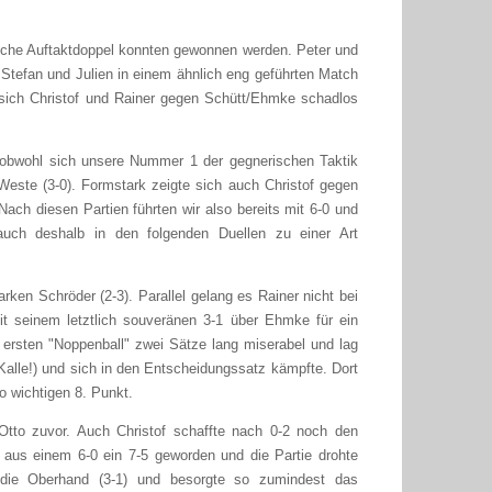
liche Auftaktdoppel konnten gewonnen werden. Peter und
tefan und Julien in einem ähnlich eng geführten Match
n sich Christof und Rainer gegen Schütt/Ehmke schadlos
g, obwohl sich unsere Nummer 1 der gegnerischen Taktik
este (3-0). Formstark zeigte sich auch Christof gegen
ch diesen Partien führten wir also bereits mit 6-0 und
uch deshalb in den folgenden Duellen zu einer Art
ken Schröder (2-3). Parallel gelang es Rainer nicht bei
t seinem letztlich souveränen 3-1 über Ehmke für ein
n ersten "Noppenball" zwei Sätze lang miserabel und lag
Kalle!) und sich in den Entscheidungssatz kämpfte. Dort
o wichtigen 8. Punkt.
 Otto zuvor. Auch Christof schaffte nach 0-2 noch den
 aus einem 6-0 ein 7-5 geworden und die Partie drohte
 die Oberhand (3-1) und besorgte so zumindest das