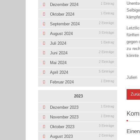
Unentsc
1 Eintrag
Dezember 2024
Selbige
1 Eintrag
Oktober 2024
kämpfe
2 Einträge
September 2024
Letztl
3 Einträge
August 2024
fünften
gegen d
1 Eintrag
Juli 2024
zu rec
2 Einträge
Juni 2024
könnte 
2 Einträge
Mai 2024
5 Einträge
April 2024
Julien
1 Eintrag
Februar 2024
Zurü
2023
1 Eintrag
Dezember 2023
Kom
1 Eintrag
November 2023
3 Einträge
Oktober 2023
Einen
2 Einträge
August 2023