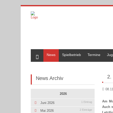
Home
News
Spielbetrieb
Termine
Jug
2.
News Archiv
08.1
2026
Am Mon
1 Eintrag
Juni 2026
Auch w
2 Einträge
Mai 2026
Letztl