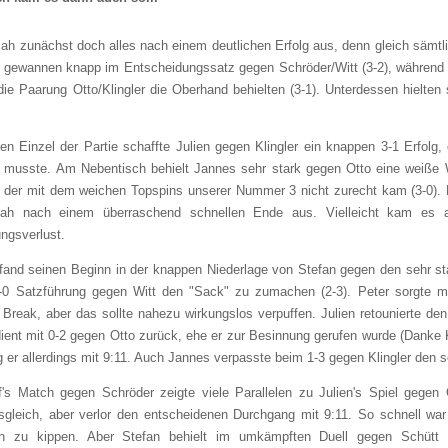
ah zunächst doch alles nach einem deutlichen Erfolg aus, denn gleich sämt
 gewannen knapp im Entscheidungssatz gegen Schröder/Witt (3-2), während S
ie Paarung Otto/Klingler die Oberhand behielten (3-1). Unterdessen hielte
en Einzel der Partie schaffte Julien gegen Klingler ein knappen 3-1 Erfol
 musste. Am Nebentisch behielt Jannes sehr stark gegen Otto eine weiße W
 der mit dem weichen Topspins unserer Nummer 3 nicht zurecht kam (3-0). Na
sah nach einem überraschend schnellen Ende aus. Vielleicht kam es a
ngsverlust.
fand seinen Beginn in der knappen Niederlage von Stefan gegen den sehr star
2-0 Satzführung gegen Witt den "Sack" zu zumachen (2-3). Peter sorgte mi
 Break, aber das sollte nahezu wirkungslos verpuffen. Julien retounierte de
ient mit 0-2 gegen Otto zurück, ehe er zur Besinnung gerufen wurde (Danke 
g er allerdings mit 9:11. Auch Jannes verpasste beim 1-3 gegen Klingler den s
of's Match gegen Schröder zeigte viele Parallelen zu Julien's Spiel gegen
sgleich, aber verlor den entscheidenen Durchgang mit 9:11. So schnell war
ch zu kippen. Aber Stefan behielt im umkämpften Duell gegen Schütt