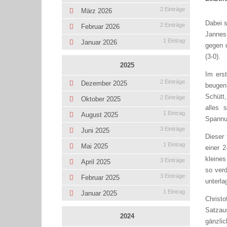
2 Einträge
März 2026
Dabei s
2 Einträge
Februar 2026
Jannes
1 Eintrag
Januar 2026
gegen d
(3-0).
2025
Im erst
2 Einträge
Dezember 2025
beugen
Schütt,
2 Einträge
Oktober 2025
alles 
1 Eintrag
August 2025
Spannu
3 Einträge
Juni 2025
Dieser 
1 Eintrag
Mai 2025
einer 
kleines
3 Einträge
April 2025
so verd
3 Einträge
Februar 2025
unterla
1 Eintrag
Januar 2025
Christ
Satzau
2024
gänzli