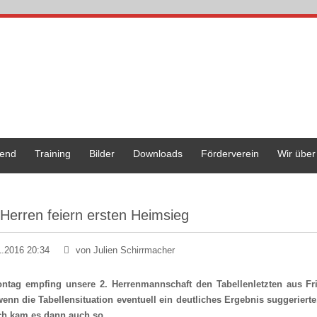
end
Training
Bilder
Downloads
Förderverein
Wir über
 Herren feiern ersten Heimsieg
1.2016 20:34
von Julien Schirrmacher
tag empfing unsere 2. Herrenmannschaft den Tabellenletzten aus Frie
enn die Tabellensituation eventuell ein deutliches Ergebnis suggeriert
ich kam es dann auch so...