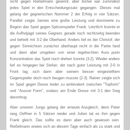
nicht gegen Rießelmann gewinnt, aber bisher war zumindest
jedes Spiel in den Entscheidungssatz gegangen. Dieses mal
gelang der gegnerischen Nummer 2 der Erfolg in vier Sätzen.
Parallel zeigte Jannes eine große Leistung und dominierte zu
Beginn das Spiel gegen Spitzenspieler Frank. Letztlich konnte er
die Aufholjagd seines Gegners gerade noch rechtzeitig beenden
und behielt mit 3-2 die Oberhand. Anders lief es bei Christof, der
gegen Sönnichsen zunächst überhaupt nicht in die Partie fand
und dann aber umgeben von einer regelrechten Aura purer
Konzentration das Spiel noch drehen konnte (3-2). Wieder anders
lief es hingegen bei Stefan, der nach guter Leistung mit 2-0 in
Front lag, sich dann aber seinem besser eingestelltem
Gegenspieler doch noch beugen musste (2-3). Rainer zeigte sich
im Spiel gegen Doose leider zu ambivalent zwischen "Topform"
und "Ausser Form", sodass am Ende Doose mit 3-1 den Sieg
davontrug.
Aber unseren Jungs gelang der erneute Ausgleich, denn Peter
rang Oeffner in 5 Sätzen nieder und Julien tat es ihm gegen
Frank gleich. Das sollte es dann aber auch gewesen sein.
Rießelmann erwies sich an diesem Tage einfach als zu stark und