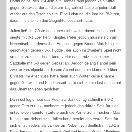
Hoffnung bei den TSGlern auf. Jannes fand jedoch kein Mittel
gegen Gottwald, der an diesem Tag wirklich absolut jeden Ball
wieder auf den Tisch spielte. Eine Leistung, die ihm bei "Wetten,
dass..." sicherlich den Siegertitel beschert hätte.
Julien ließ die Gäste dann aber nicht weiter davon ziehen und
siegte mit 3-1 über Felix Klingler. Peter jedoch musste sich am
Nebentisch mit demselben Ergebnis gegen Bruder Max Klingler
geschlagen geben - 3-6. Fuddel, der auch im zweitens Spiel nicht
so recht zu seiner Form fand, verlor dann trotz zahlreicher
Satzbälle mit 3-0 gegen Sebastian. Jedoch gelang Pantel sein
zweiter Einzelpunkt an diesem Abend durch ein klares 3-0 über
Christof. Im Anschluss hatte dann auch Walter keine Chance
gegen Gottwald und Friedrichsort hatte sich zumindest schonmal
das Unentschieden gesichert.
Dann schlug erneut das Pech zu. Jannes lag schnell mit 0-2
gegen Otto zurück, nachdem er jedoch den dritten Satz für sich
entscheiden konnte, startete auch die Partie Schirrmacher - Max
Klingler am Nebentisch. Julien hatte bereits den ersten Satz für
sich entschieden, als Jannes am Nebentisch deutlich mit 10-1 in
Front lag und ein Hauch von Aufholjagd in der Luft lag. Allerdings