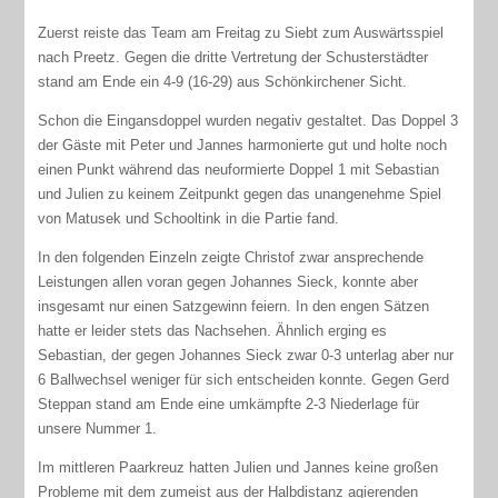
Zuerst reiste das Team am Freitag zu Siebt zum Auswärtsspiel
nach Preetz. Gegen die dritte Vertretung der Schusterstädter
stand am Ende ein 4-9 (16-29) aus Schönkirchener Sicht.
Schon die Eingansdoppel wurden negativ gestaltet. Das Doppel 3
der Gäste mit Peter und Jannes harmonierte gut und holte noch
einen Punkt während das neuformierte Doppel 1 mit Sebastian
und Julien zu keinem Zeitpunkt gegen das unangenehme Spiel
von Matusek und Schooltink in die Partie fand.
In den folgenden Einzeln zeigte Christof zwar ansprechende
Leistungen allen voran gegen Johannes Sieck, konnte aber
insgesamt nur einen Satzgewinn feiern. In den engen Sätzen
hatte er leider stets das Nachsehen. Ähnlich erging es
Sebastian, der gegen Johannes Sieck zwar 0-3 unterlag aber nur
6 Ballwechsel weniger für sich entscheiden konnte. Gegen Gerd
Steppan stand am Ende eine umkämpfte 2-3 Niederlage für
unsere Nummer 1.
Im mittleren Paarkreuz hatten Julien und Jannes keine großen
Probleme mit dem zumeist aus der Halbdistanz agierenden