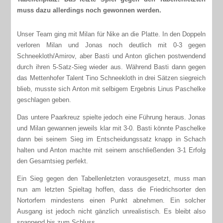
muss dazu allerdings noch gewonnen werden.
Unser Team ging mit Milan für Nike an die Platte. In den Doppeln
verloren Milan und Jonas noch deutlich mit 0-3 gegen
Schneekloth/Amirov, aber Basti und Anton glichen postwendend
durch ihren 5-Satz-Sieg wieder aus. Während Basti dann gegen
das Mettenhofer Talent Tino Schneekloth in drei Sätzen siegreich
blieb, musste sich Anton mit selbigem Ergebnis Linus Paschelke
geschlagen geben.
Das untere Paarkreuz spielte jedoch eine Führung heraus. Jonas
und Milan gewannen jeweils klar mit 3-0. Basti könnte Paschelke
dann bei seinem Sieg im Entscheidungssatz knapp in Schach
halten und Anton machte mit seinem anschließenden 3-1 Erfolg
den Gesamtsieg perfekt.
Ein Sieg gegen den Tabellenletzten vorausgesetzt, muss man
nun am letzten Spieltag hoffen, dass die Friedrichsorter den
Nortorfern mindestens einen Punkt abnehmen. Ein solcher
Ausgang ist jedoch nicht gänzlich unrealistisch. Es bleibt also
spannend bis zum Schluss.