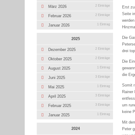
2 Einträge
März 2026
Erst z
Seite i
2 Einträge
Februar 2026
werden 
1 Eintrag
Januar 2026
Hinzma
Die Ga
2025
Peterse
2 Einträge
Dezember 2025
drei t
2 Einträge
Oktober 2025
Die Ein
1 Eintrag
gewanne
August 2025
die Erg
3 Einträge
Juni 2025
Somit r
1 Eintrag
Mai 2025
Rainer 
3 Einträge
April 2025
entfess
um rund
3 Einträge
Februar 2025
keine 
1 Eintrag
Januar 2025
Mit dem
2024
Peter g