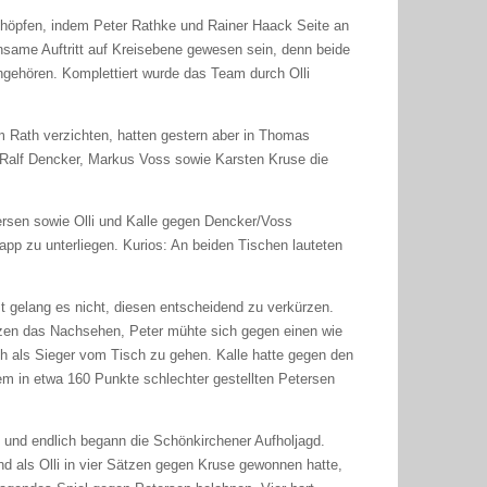
höpfen, indem Peter Rathke und Rainer Haack Seite an
einsame Auftritt auf Kreisebene gewesen sein, denn beide
ngehören. Komplettiert wurde das Team durch Olli
Rath verzichten, hatten gestern aber in Thomas
t Ralf Dencker, Markus Voss sowie Karsten Kruse die
tersen sowie Olli und Kalle gegen Dencker/Voss
pp zu unterliegen. Kurios: An beiden Tischen lauteten
 gelang es nicht, diesen entscheidend zu verkürzen.
ätzen das Nachsehen, Peter mühte sich gegen einen wie
ch als Sieger vom Tisch zu gehen. Kalle hatte gegen den
em in etwa 160 Punkte schlechter gestellten Petersen
e und endlich begann die Schönkirchener Aufholjagd.
d als Olli in vier Sätzen gegen Kruse gewonnen hatte,