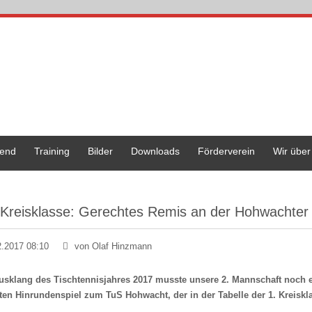
end
Training
Bilder
Downloads
Förderverein
Wir über
 Kreisklasse: Gerechtes Remis an der Hohwachter
2.2017 08:10
von Olaf Hinzmann
sklang des Tischtennisjahres 2017 musste unsere 2. Mannschaft noch e
zten Hinrundenspiel zum TuS Hohwacht, der in der Tabelle der 1. Kreisk