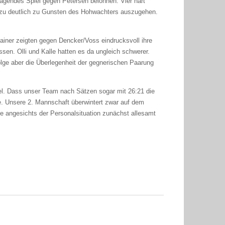
rragendes Spiel gegen Petersen belohnen. Vier hart
 zu deutlich zu Gunsten des Hohwachters auszugehen.
ainer zeigten gegen Dencker/Voss eindrucksvoll ihre
en. Olli und Kalle hatten es da ungleich schwerer.
lge aber die Überlegenheit der gegnerischen Paarung
fel. Dass unser Team nach Sätzen sogar mit 26:21 die
e. Unsere 2. Mannschaft überwintert zwar auf dem
te angesichts der Personalsituation zunächst allesamt