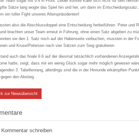
er Team sogar mit 5:4 in Front. Leider konnte Kalle sich nicht für sein hervo
fte Sätze lang wogte das Spiel hin und her, um dann im Entscheidungssatz
m ein toller Fight unseres Alterspräsidenten!
sten also die Abschlussdoppel eine Entscheidung herbeiführen. Peter und R
und brachten unser Team erneut in Führung, ohne einen Satz abgeben zu müss
nnten sie den 1. Satz noch auf der Habenseite verbuchen, mussten in der Fo
nen und Kruse/Petersen nach vier Sätzen zum Sieg gratulieren.
tand auch das finale 6:6 auf der diesmal tatsächlich vorhandenen Anzeigeta
rne hatte, zeigt, dass mit ein wenig Glück sogar mehr möglich gewesen wär
agenden 3. Tabellenrang, allerdings sind die in der Hinrunde erkämpften Punk
 gegen den Abstieg.
ck zur Newsübersicht
mentare
 Kommentar schreiben