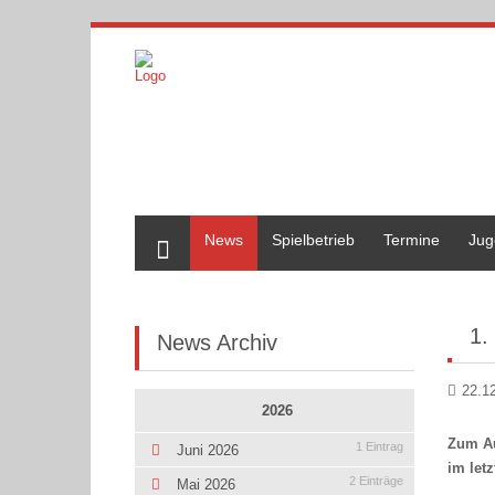
Home
News
Spielbetrieb
Termine
Jug
1.
News Archiv
22.1
2026
Zum Au
1 Eintrag
Juni 2026
im let
2 Einträge
Mai 2026