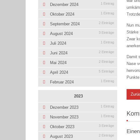
war uns
1 Eintrag
Dezember 2024
umkämp
1 Eintrag
Trotzde
Oktober 2024
2 Einträge
September 2024
Nun mus
Stärke 
3 Einträge
August 2024
Zwar ko
1 Eintrag
Juli 2024
anerken
2 Einträge
Juni 2024
Damit s
2 Einträge
Mai 2024
Nase vo
hervorr
5 Einträge
April 2024
Punkte
1 Eintrag
Februar 2024
Zurü
2023
1 Eintrag
Dezember 2023
Kom
1 Eintrag
November 2023
3 Einträge
Oktober 2023
Einen
2 Einträge
August 2023