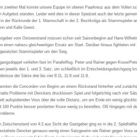
um zweiten Mal konnte unsere Equipe im oberen Paarkreuz aus dem Vollen sc
m Aufgebot standen. Leider wird dies in dieser Spielzeit auch der letzte gem
in der Rückrunde der 1. Mannschaft in der 2. Bezirksliga als Stammspieler a
nn und Kalle Geest.
stgeber vom Ostseestrand müssen schon seit Saisonbeginn auf Hans-Wilhelm 
n einen nahezu gleichwertigen Ersatz am Start. Darüber hinaus fighteten mi
opgesetzten Stammspieler um den Sieg.
gangsdoppel verliefen fast im Parallelflug. Peter und Rainer gegen Kruse/Pe
n jeweils den 1. und 3. Satz, um schließlich im Entscheidungsdurchgang kna
ebnisse der Sätze drei bis vier 8:11, 11:8 und 11:9.
annten die Concorden von Beginn an einem Rückstand hinterher und zunächst
hatte Probleme mit Denckers drucklosem Spiel und folgerichtig nach vier S
elt aufspielenden Voss über die volle Distanz, um am Ende ein wenig glückli
 160 Punkte besser postierten Kruse wenig zu bestellen, Olli hingegen mit d
Probleme.
 Zwischenstand von 4:2 aus Sicht der Gastgeber ging es in die 2. Spielhälft
estattete Dencker genauso wenig einen Satzgewinn wie Rainer gegen Voss un