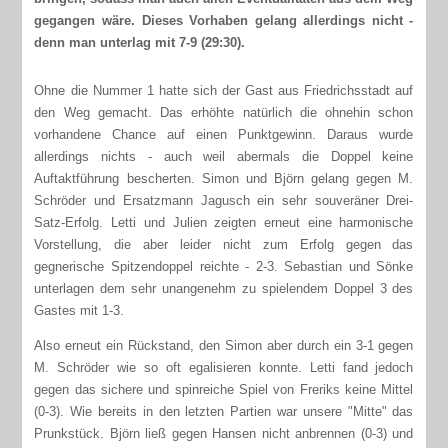
gegangen wäre. Dieses Vorhaben gelang allerdings nicht -
denn man unterlag mit 7-9 (29:30).
Ohne die Nummer 1 hatte sich der Gast aus Friedrichsstadt auf
den Weg gemacht. Das erhöhte natürlich die ohnehin schon
vorhandene Chance auf einen Punktgewinn. Daraus wurde
allerdings nichts - auch weil abermals die Doppel keine
Auftaktführung bescherten. Simon und Björn gelang gegen M.
Schröder und Ersatzmann Jagusch ein sehr souveräner Drei-
Satz-Erfolg. Letti und Julien zeigten erneut eine harmonische
Vorstellung, die aber leider nicht zum Erfolg gegen das
gegnerische Spitzendoppel reichte - 2-3. Sebastian und Sönke
unterlagen dem sehr unangenehm zu spielendem Doppel 3 des
Gastes mit 1-3.
Also erneut ein Rückstand, den Simon aber durch ein 3-1 gegen
M. Schröder wie so oft egalisieren konnte. Letti fand jedoch
gegen das sichere und spinreiche Spiel von Freriks keine Mittel
(0-3). Wie bereits in den letzten Partien war unsere "Mitte" das
Prunkstück. Björn ließ gegen Hansen nicht anbrennen (0-3) und