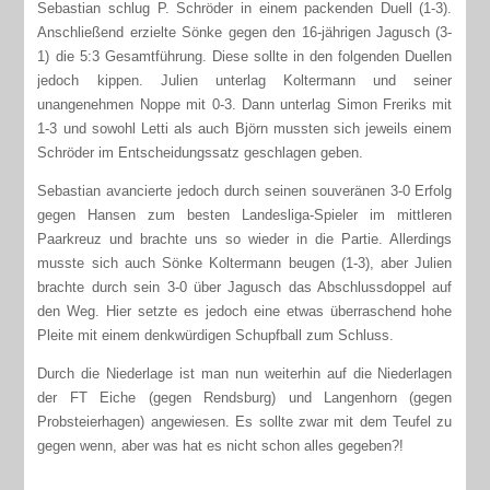
Sebastian schlug P. Schröder in einem packenden Duell (1-3).
Anschließend erzielte Sönke gegen den 16-jährigen Jagusch (3-
1) die 5:3 Gesamtführung. Diese sollte in den folgenden Duellen
jedoch kippen. Julien unterlag Koltermann und seiner
unangenehmen Noppe mit 0-3. Dann unterlag Simon Freriks mit
1-3 und sowohl Letti als auch Björn mussten sich jeweils einem
Schröder im Entscheidungssatz geschlagen geben.
Sebastian avancierte jedoch durch seinen souveränen 3-0 Erfolg
gegen Hansen zum besten Landesliga-Spieler im mittleren
Paarkreuz und brachte uns so wieder in die Partie. Allerdings
musste sich auch Sönke Koltermann beugen (1-3), aber Julien
brachte durch sein 3-0 über Jagusch das Abschlussdoppel auf
den Weg. Hier setzte es jedoch eine etwas überraschend hohe
Pleite mit einem denkwürdigen Schupfball zum Schluss.
Durch die Niederlage ist man nun weiterhin auf die Niederlagen
der FT Eiche (gegen Rendsburg) und Langenhorn (gegen
Probsteierhagen) angewiesen. Es sollte zwar mit dem Teufel zu
gegen wenn, aber was hat es nicht schon alles gegeben?!