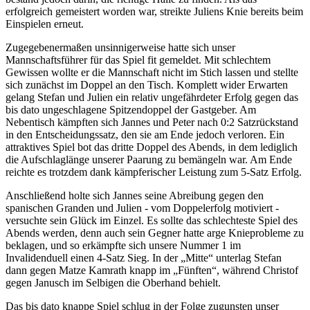
erfolgreich gemeistert worden war, streikte Juliens Knie bereits beim
Einspielen erneut.
Zugegebenermaßen unsinnigerweise hatte sich unser
Mannschaftsführer für das Spiel fit gemeldet. Mit schlechtem
Gewissen wollte er die Mannschaft nicht im Stich lassen und stellte
sich zunächst im Doppel an den Tisch. Komplett wider Erwarten
gelang Stefan und Julien ein relativ ungefährdeter Erfolg gegen das
bis dato ungeschlagene Spitzendoppel der Gastgeber. Am
Nebentisch kämpften sich Jannes und Peter nach 0:2 Satzrückstand
in den Entscheidungssatz, den sie am Ende jedoch verloren. Ein
attraktives Spiel bot das dritte Doppel des Abends, in dem lediglich
die Aufschlaglänge unserer Paarung zu bemängeln war. Am Ende
reichte es trotzdem dank kämpferischer Leistung zum 5-Satz Erfolg.
Anschließend holte sich Jannes seine Abreibung gegen den
spanischen Granden und Julien - vom Doppelerfolg motiviert -
versuchte sein Glück im Einzel. Es sollte das schlechteste Spiel des
Abends werden, denn auch sein Gegner hatte arge Knieprobleme zu
beklagen, und so erkämpfte sich unsere Nummer 1 im
Invalidenduell einen 4-Satz Sieg. In der „Mitte“ unterlag Stefan
dann gegen Matze Kamrath knapp im „Fünften“, während Christof
gegen Janusch im Selbigen die Oberhand behielt.
Das bis dato knappe Spiel schlug in der Folge zugunsten unser