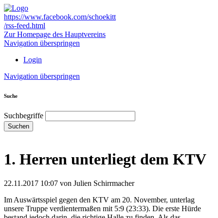
https://www.facebook.com/schoekitt
/rss-feed.html
Zur Homepage des Hauptvereins
Navigation überspringen
Login
Navigation überspringen
Suche
Suchbegriffe
Suchen
1. Herren unterliegt dem KTV
22.11.2017 10:07
von Julien Schirrmacher
Im Auswärtsspiel gegen den KTV am 20. November, unterlag
unsere Truppe verdientermaßen mit 5:9 (23:33). Die erste Hürde
bestand jedoch darin, die richtige Halle zu finden. Als das