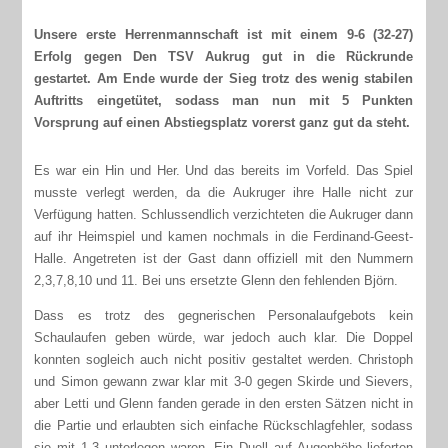
Unsere erste Herrenmannschaft ist mit einem 9-6 (32-27)
Erfolg gegen Den TSV Aukrug gut in die Rückrunde
gestartet. Am Ende wurde der Sieg trotz des wenig stabilen
Auftritts eingetütet, sodass man nun mit 5 Punkten
Vorsprung auf einen Abstiegsplatz vorerst ganz gut da steht.
Es war ein Hin und Her. Und das bereits im Vorfeld. Das Spiel
musste verlegt werden, da die Aukruger ihre Halle nicht zur
Verfügung hatten. Schlussendlich verzichteten die Aukruger dann
auf ihr Heimspiel und kamen nochmals in die Ferdinand-Geest-
Halle. Angetreten ist der Gast dann offiziell mit den Nummern
2,3,7,8,10 und 11. Bei uns ersetzte Glenn den fehlenden Björn.
Dass es trotz des gegnerischen Personalaufgebots kein
Schaulaufen geben würde, war jedoch auch klar. Die Doppel
konnten sogleich auch nicht positiv gestaltet werden. Christoph
und Simon gewann zwar klar mit 3-0 gegen Skirde und Sievers,
aber Letti und Glenn fanden gerade in den ersten Sätzen nicht in
die Partie und erlaubten sich einfache Rückschlagfehler, sodass
sie mit 1-3 unterlegen waren. Ein Duell auf Augenhöhe lieferten