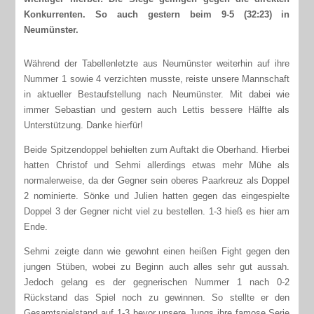
Konkurrenten. So auch gestern beim 9-5 (32:23) in
Neumünster.
Während der Tabellenletzte aus Neumünster weiterhin auf ihre
Nummer 1 sowie 4 verzichten musste, reiste unsere Mannschaft
in aktueller Bestaufstellung nach Neumünster. Mit dabei wie
immer Sebastian und gestern auch Lettis bessere Hälfte als
Unterstützung. Danke hierfür!
Beide Spitzendoppel behielten zum Auftakt die Oberhand. Hierbei
hatten Christof und Sehmi allerdings etwas mehr Mühe als
normalerweise, da der Gegner sein oberes Paarkreuz als Doppel
2 nominierte. Sönke und Julien hatten gegen das eingespielte
Doppel 3 der Gegner nicht viel zu bestellen. 1-3 hieß es hier am
Ende.
Sehmi zeigte dann wie gewohnt einen heißen Fight gegen den
jungen Stüben, wobei zu Beginn auch alles sehr gut aussah.
Jedoch gelang es der gegnerischen Nummer 1 nach 0-2
Rückstand das Spiel noch zu gewinnen. So stellte er den
Gesamtspielstand auf 1-3 bevor unsere Jungs ihre famose Serie