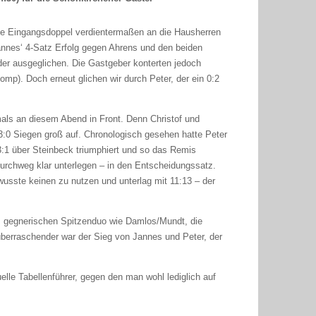
che Eingangsdoppel verdientermaßen an die Hausherren
Jannes‘ 4-Satz Erfolg gegen Ahrens und den beiden
der ausgeglichen. Die Gastgeber konterten jedoch
mp). Doch erneut glichen wir durch Peter, der ein 0:2
als an diesem Abend in Front. Denn Christof und
 3:0 Siegen groß auf. Chronologisch gesehen hatte Peter
 3:1 über Steinbeck triumphiert und so das Remis
durchweg klar unterlegen – in den Entscheidungssatz.
 wusste keinen zu nutzen und unterlag mit 11:13 – der
m gegnerischen Spitzenduo wie Damlos/Mundt, die
überraschender war der Sieg von Jannes und Peter, der
uelle Tabellenführer, gegen den man wohl lediglich auf