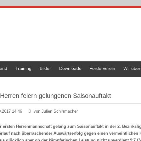
end
Training
Bilder
Downloads
Förderverein
Wir über
 Herren feiern gelungenen Saisonauftakt
0.2017 14:46
von Julien Schirrmacher
r ersten Herrenmannschaft gelang zum Saisonauftakt in der 2. Bezirksl
erlauf nach überraschender Auswärtserfolg gegen einen vermeintlichen
us glücklich aber ob der kämpferischen Leistung nicht unverdient 9:7 (3