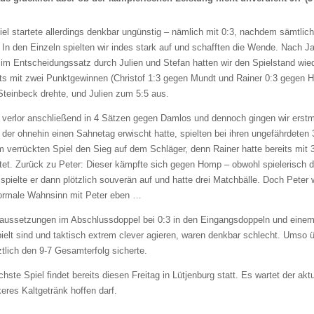
el startete allerdings denkbar ungünstig – nämlich mit 0:3, nachdem sämtli
 In den Einzeln spielten wir indes stark auf und schafften die Wende. Nach 
im Entscheidungssatz durch Julien und Stefan hatten wir den Spielstand wie
its mit zwei Punktgewinnen (Christof 1:3 gegen Mundt und Rainer 0:3 gegen Ho
teinbeck drehte, und Julien zum 5:5 aus.
verlor anschließend in 4 Sätzen gegen Damlos und dennoch gingen wir erstm
 der ohnehin einen Sahnetag erwischt hatte, spielten bei ihren ungefährdeten
m verrückten Spiel den Sieg auf dem Schläger, denn Rainer hatte bereits mit
tet. Zurück zu Peter: Dieser kämpfte sich gegen Homp – obwohl spielerisch 
spielte er dann plötzlich souverän auf und hatte drei Matchbälle. Doch Peter
ormale Wahnsinn mit Peter eben …
raussetzungen im Abschlussdoppel bei 0:3 in den Eingangsdoppeln und eine
ielt sind und taktisch extrem clever agieren, waren denkbar schlecht. Umso 
ztlich den 9-7 Gesamterfolg sicherte.
hste Spiel findet bereits diesen Freitag in Lütjenburg statt. Es wartet der akt
keres Kaltgetränk hoffen darf.