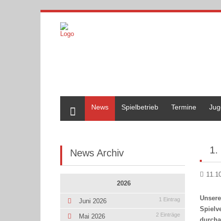
Home
News
Spielbetrieb
Termine
Jug
1.
News Archiv
11.1
2026
Unsere
1 Eintrag
Juni 2026
Spielv
2 Einträge
Mai 2026
durcha