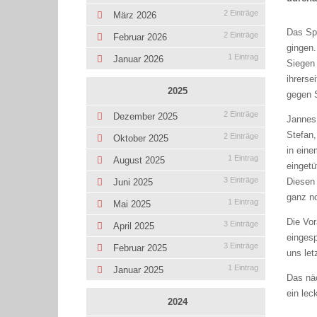
2 Einträge
März 2026
Das Spi
2 Einträge
Februar 2026
gingen.
1 Eintrag
Januar 2026
Siegen 
ihrerse
2025
gegen S
2 Einträge
Dezember 2025
Jannes 
Stefan,
2 Einträge
Oktober 2025
in eine
1 Eintrag
August 2025
eingetü
3 Einträge
Diesen 
Juni 2025
ganz n
1 Eintrag
Mai 2025
Die Vo
3 Einträge
April 2025
eingesp
3 Einträge
Februar 2025
uns let
1 Eintrag
Januar 2025
Das näc
ein lec
2024