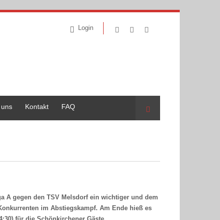
Login
 uns
Kontakt
FAQ
Suche
iga A gegen den TSV Melsdorf ein wichtiger und dem
 Konkurrenten im Abstiegskampf. Am Ende hieß es
4:30) für die Schönkirchener Gäste.