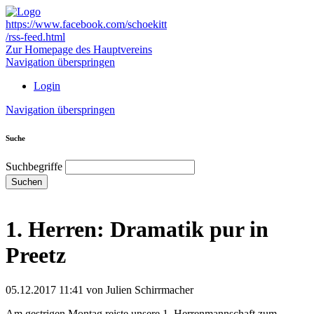
https://www.facebook.com/schoekitt
/rss-feed.html
Zur Homepage des Hauptvereins
Navigation überspringen
Login
Navigation überspringen
Suche
Suchbegriffe
Suchen
1. Herren: Dramatik pur in
Preetz
05.12.2017 11:41
von Julien Schirrmacher
Am gestrigen Montag reiste unsere 1. Herrenmannschaft zum