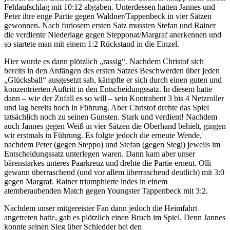
Fehlaufschlag mit 10:12 abgaben. Unterdessen hatten Jannes und
Peter ihre enge Partie gegen Waldner/Tappenbeck in vier Sätzen
gewonnen. Nach furiosem ersten Satz mussten Stefan und Rainer
die verdiente Niederlage gegen Stepponat/Margraf anerkennen und
so startete man mit einem 1:2 Rückstand in die Einzel.
Hier wurde es dann plötzlich „rassig“. Nachdem Christof sich
bereits in den Anfängen des ersten Satzes Beschwerden über jeden
„Glücksball“ ausgesetzt sah, kämpfte er sich durch einen guten und
konzentrierten Auftritt in den Entscheidungssatz. In diesem hatte
dann – wie der Zufall es so will – sein Kontrahent 3 bis 4 Netzroller
und lag bereits hoch in Führung. Aber Christof drehte das Spiel
tatsächlich noch zu seinen Gunsten. Stark und verdient! Nachdem
auch Jannes gegen Weiß in vier Sätzen die Oberhand behielt, gingen
wir erstmals in Führung. Es folgte jedoch die erneute Wende,
nachdem Peter (gegen Steppo) und Stefan (gegen Stegi) jeweils im
Entscheidungssatz unterlegen waren. Dann kam aber unser
bärenstarkes unteres Paarkreuz und drehte die Partie erneut. Olli
gewann überraschend (und vor allem überraschend deutlich) mit 3:0
gegen Margraf. Rainer triumphierte indes in einem
atemberaubenden Match gegen Youngster Tappenbeck mit 3:2.
Nachdem unser mitgereister Fan dann jedoch die Heimfahrt
angetreten hatte, gab es plötzlich einen Bruch im Spiel. Denn Jannes
konnte seinen Sieg über Schiedder bei den