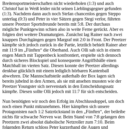
Breitensportmeisterschaften nicht wiederholen (1:3) und auch
Christof hat in Weiß leider nicht seinen Lieblingsgegner gefunden
(1:3). Nachdem dann auch noch Stefan chancenlos gegen Steppo
unterlag (0:3) und Peter in vier Sätzen gegen Stegi verlor, führten
unsere Preetzer Sportsfreunde bereits mit 5:8. Der durchaus
mögliche Punktgewinn schien also in weite Ferne gerückt. Aber es
folgten drei weitere Dramaturgien. Zunächst lag Rainer nach zwei
knappen Durchgängen gegen Margraf mit 2:0 in Front. Der Preetzer
kämpfte sich jedoch zurück in die Partie, letztlich behielt Rainer aber
mit 11:9 im „Fünften“ die Oberhand. Auch Olli sah sich in einem
engen Match mit Tappenbeck konfrontiert, erspielte sich dennoch
durch sicheres Blockspiel und konsequente Angriffsbälle einen
Matchball im vierten Satz. Diesen konnte der Preetzer allerdings
denkbar glücklich mit einem lediglich hörbaren Kantenball
abwehren. Die Mannschaftsteile außerhalb der Box lagen sich
bereits jubelnd in den Armen, als sie mit ansehen mussten wie der
Preetzer Youngster sich nervenstark in den Entscheidungssatz
kämpfte. Diesen sollte Olli jedoch mit 11:7 für sich entscheiden.
Nun benötigten wir noch den Erfolg im Abschlussdoppel, um doch
noch einen Punkt mitzunehmen. Hier kämpften sich unsere
Protagonisten nach 1:2 Satzrückstand in den „Fünften“, der beileibe
nichts für schwache Nerven war. Beim Stand von 7:8 gelangen den
Preetzern zwei absolut diabolische Netzroller zum 7:10. Beim
folgenden Return schloss Peter kurzerhand die Augen und