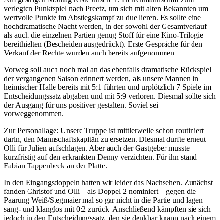
verlegten Punktspiel nach Preetz, um sich mit alten Bekannten um
wertvolle Punkte im Abstiegskampf zu duellieren. Es sollte eine
hochdramatische Nacht werden, in der sowohl der Gesamtverlauf
als auch die einzelnen Partien genug Stoff für eine Kino-Trilogie
bereithielten (Bescheiden ausgedrückt). Erste Gespräche für den
Verkauf der Rechte wurden auch bereits aufgenommen.
Vorweg soll auch noch mal an das ebenfalls dramatische Rückspiel
der vergangenen Saison erinnert werden, als unsere Mannen in
heimischer Halle bereits mit 5:1 führten und urplötzlich 7 Spiele im
Entscheidungssatz abgaben und mit 5:9 verloren. Diesmal sollte sich
der Ausgang für uns positiver gestalten. Soviel sei
vorweggenommen.
Zur Personallage: Unsere Truppe ist mittlerweile schon routiniert
darin, den Mannschaftskapitän zu ersetzen. Diesmal durfte erneut
Olli für Julien aufschlagen. Aber auch der Gastgeber musste
kurzfristig auf den erkrankten Denny verzichten. Für ihn stand
Fabian Tappenbeck an der Platte.
In den Eingangsdoppeln hatten wir leider das Nachsehen. Zunächst
fanden Christof und Olli – als Doppel 2 nominiert – gegen die
Paarung Weiß/Stegmaier mal so gar nicht in die Partie und lagen
sang- und klanglos mit 0:2 zurück. Anschließend kämpften sie sich
jedoch in den Entscheidungssatz, den sie denkbar knapp nach einem