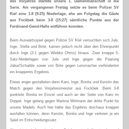
des Vorjahres startete unsere 1. Damenmanschaft in die
Serie. Am vergangenen Freitag setzte es beim Polizei SV
Kiel eine 1-8 (9:25) Niederlage, ehe am Folgetag die Gäste
aus Fockbek beim 3-8 (15:27) sämtliche Punkte aus der
Ferdinand-Geest-Halle entführen konnten.
Beim Auswärtsspiel gegen Polizei SV KIel versuchten sich Jule,
Inge, Stella und Birte, kamen jedoch nicht über den Ehrenpunkt
durch Inge (3-1 gegen Wiebke Ohms) hinaus. Zwei knappe 5-
Satz-Niederlagen von Jule und Inge gegen die Paarung
Jabur/Schaible sowie von Birte gegen Lersmacher verhinderten
ein knapperes Ergebnis.
Etwas enger gestalteten dann Karo, Inge, Bonita und Kerstin das
Match gegen den Vorjahresmeister aus Fockbek. Beim 3-8
punktete Bonita im Einzel und auch an der Seite von Karo im
Doppel. Inge gelang gegen Martina Wirlmann der dritte Punkt für
unsere Mädels. Auch hier hätte das Ergebnis durchaus knapper
ausfallen können, denn Kerstin, Bonita und Inge verloren je ein
Spiel im Entscheidungssatz.