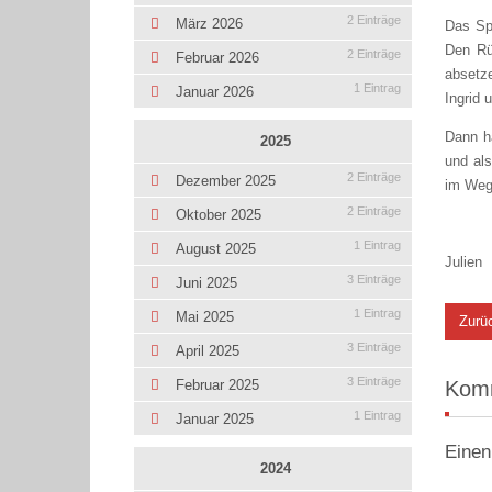
2 Einträge
März 2026
Das Spi
Den Rü
2 Einträge
Februar 2026
absetz
1 Eintrag
Januar 2026
Ingrid 
Dann h
2025
und als
2 Einträge
Dezember 2025
im Weg
2 Einträge
Oktober 2025
1 Eintrag
August 2025
Julien
3 Einträge
Juni 2025
1 Eintrag
Mai 2025
Zurü
3 Einträge
April 2025
3 Einträge
Februar 2025
Kom
1 Eintrag
Januar 2025
Einen
2024