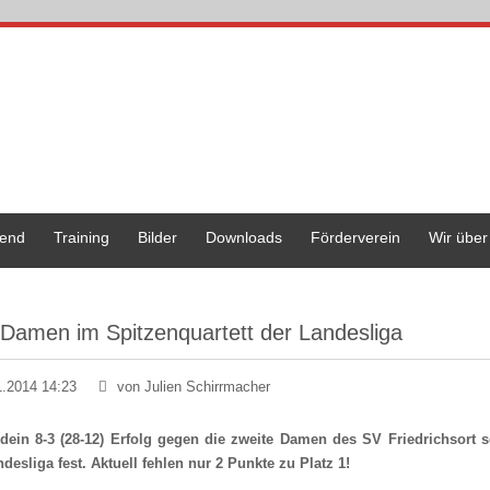
end
Training
Bilder
Downloads
Förderverein
Wir über
 Damen im Spitzenquartett der Landesliga
1.2014 14:23
von Julien Schirrmacher
dein 8-3 (28-12) Erfolg gegen die zweite Damen des SV Friedrichsort s
desliga fest. Aktuell fehlen nur 2 Punkte zu Platz 1!