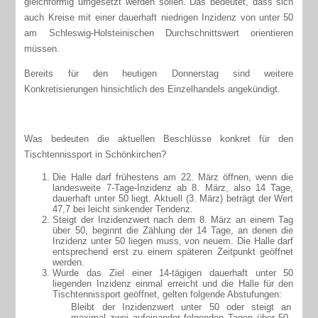
gleichförmig umgesetzt werden sollen. Das bedeutet, dass sich
auch Kreise mit einer dauerhaft niedrigen Inzidenz von unter 50
am Schleswig-Holsteinischen Durchschnittswert orientieren
müssen.
Bereits für den heutigen Donnerstag sind weitere
Konkretisierungen hinsichtlich des Einzelhandels angekündigt.
Was bedeuten die aktuellen Beschlüsse konkret für den
Tischtennissport in Schönkirchen?
Die Halle darf frühestens am 22. März öffnen, wenn die
landesweite 7-Tage-Inzidenz ab 8. März, also 14 Tage,
dauerhaft unter 50 liegt. Aktuell (3. März) beträgt der Wert
47,7 bei leicht sinkender Tendenz.
Steigt der Inzidenzwert nach dem 8. März an einem Tag
über 50, beginnt die Zählung der 14 Tage, an denen die
Inzidenz unter 50 liegen muss, von neuem. Die Halle darf
entsprechend erst zu einem späteren Zeitpunkt geöffnet
werden.
Wurde das Ziel einer 14-tägigen dauerhaft unter 50
liegenden Inzidenz einmal erreicht und die Halle für den
Tischtennissport geöffnet, gelten folgende Abstufungen:
Bleibt der Inzidenzwert unter 50 oder steigt an
maximal zwei aufeinander folgenden Tagen über 50,