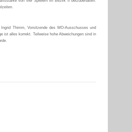
ftsstärke von vier Spielern im Bezirk II beizubehalten.
lzeiten.
rch Ingrid Thimm, Vorsitzende des WO-Ausschusses und
ist alles korrekt. Teilweise hohe Abweichungen sind in
urde.