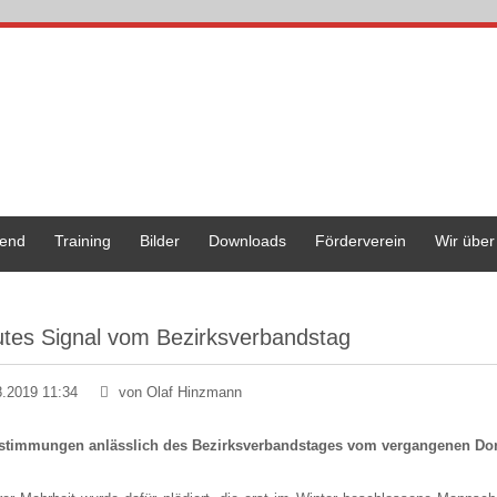
end
Training
Bilder
Downloads
Förderverein
Wir über
tes Signal vom Bezirksverbandstag
8.2019 11:34
von Olaf Hinzmann
stimmungen anlässlich des Bezirksverbandstages vom vergangenen Donn