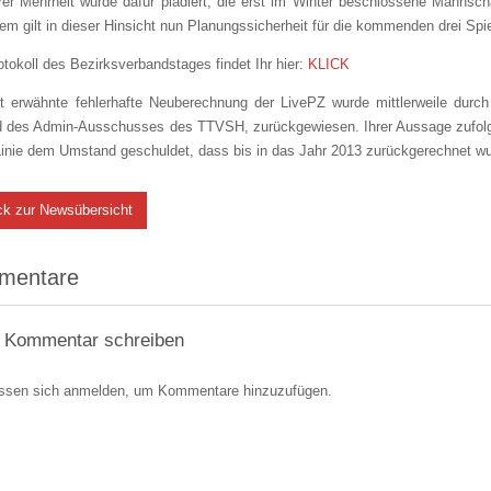
rer Mehrheit wurde dafür plädiert, die erst im Winter beschlossene Mannscha
m gilt in dieser Hinsicht nun Planungssicherheit für die kommenden drei Spie
tokoll des Bezirksverbandstages findet Ihr hier:
KLICK
rt erwähnte fehlerhafte Neuberechnung der LivePZ wurde mittlerweile du
d des Admin-Ausschusses des TTVSH, zurückgewiesen. Ihrer Aussage zufolge 
Linie dem Umstand geschuldet, dass bis in das Jahr 2013 zurückgerechnet w
ck zur Newsübersicht
mentare
 Kommentar schreiben
ssen sich anmelden, um Kommentare hinzuzufügen.