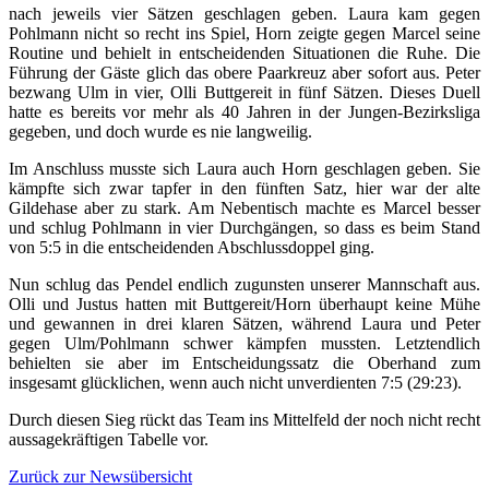
nach jeweils vier Sätzen geschlagen geben. Laura kam gegen
Pohlmann nicht so recht ins Spiel, Horn zeigte gegen Marcel seine
Routine und behielt in entscheidenden Situationen die Ruhe. Die
Führung der Gäste glich das obere Paarkreuz aber sofort aus. Peter
bezwang Ulm in vier, Olli Buttgereit in fünf Sätzen. Dieses Duell
hatte es bereits vor mehr als 40 Jahren in der Jungen-Bezirksliga
gegeben, und doch wurde es nie langweilig.
Im Anschluss musste sich Laura auch Horn geschlagen geben. Sie
kämpfte sich zwar tapfer in den fünften Satz, hier war der alte
Gildehase aber zu stark. Am Nebentisch machte es Marcel besser
und schlug Pohlmann in vier Durchgängen, so dass es beim Stand
von 5:5 in die entscheidenden Abschlussdoppel ging.
Nun schlug das Pendel endlich zugunsten unserer Mannschaft aus.
Olli und Justus hatten mit Buttgereit/Horn überhaupt keine Mühe
und gewannen in drei klaren Sätzen, während Laura und Peter
gegen Ulm/Pohlmann schwer kämpfen mussten. Letztendlich
behielten sie aber im Entscheidungssatz die Oberhand zum
insgesamt glücklichen, wenn auch nicht unverdienten 7:5 (29:23).
Durch diesen Sieg rückt das Team ins Mittelfeld der noch nicht recht
aussagekräftigen Tabelle vor.
Zurück zur Newsübersicht