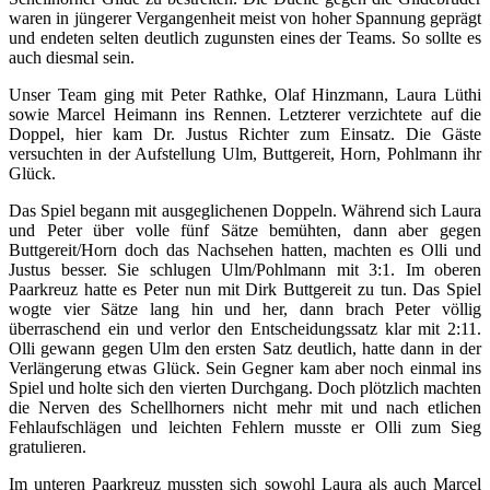
waren in jüngerer Vergangenheit meist von hoher Spannung geprägt
und endeten selten deutlich zugunsten eines der Teams. So sollte es
auch diesmal sein.
Unser Team ging mit Peter Rathke, Olaf Hinzmann, Laura Lüthi
sowie Marcel Heimann ins Rennen. Letzterer verzichtete auf die
Doppel, hier kam Dr. Justus Richter zum Einsatz. Die Gäste
versuchten in der Aufstellung Ulm, Buttgereit, Horn, Pohlmann ihr
Glück.
Das Spiel begann mit ausgeglichenen Doppeln. Während sich Laura
und Peter über volle fünf Sätze bemühten, dann aber gegen
Buttgereit/Horn doch das Nachsehen hatten, machten es Olli und
Justus besser. Sie schlugen Ulm/Pohlmann mit 3:1. Im oberen
Paarkreuz hatte es Peter nun mit Dirk Buttgereit zu tun. Das Spiel
wogte vier Sätze lang hin und her, dann brach Peter völlig
überraschend ein und verlor den Entscheidungssatz klar mit 2:11.
Olli gewann gegen Ulm den ersten Satz deutlich, hatte dann in der
Verlängerung etwas Glück. Sein Gegner kam aber noch einmal ins
Spiel und holte sich den vierten Durchgang. Doch plötzlich machten
die Nerven des Schellhorners nicht mehr mit und nach etlichen
Fehlaufschlägen und leichten Fehlern musste er Olli zum Sieg
gratulieren.
Im unteren Paarkreuz mussten sich sowohl Laura als auch Marcel