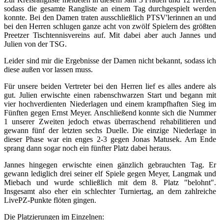
sodass die gesamte Rangliste an einem Tag durchgespielt werden
konnte. Bei den Damen traten ausschließlich PTSV'lerinnen an und
bei den Herren schlugen ganze acht von zwölf Spielern des größten
Preetzer Tischtennisvereins auf. Mit dabei aber auch Jannes und
Julien von der TSG.
Leider sind mir die Ergebnisse der Damen nicht bekannt, sodass ich
diese außen vor lassen muss.
Für unsere beiden Vertreter bei den Herren lief es alles andere als
gut. Julien erwischte einen rabenschwarzen Start und begann mit
vier hochverdienten Niederlagen und einem krampfhaften Sieg im
Fünften gegen Ernst Meyer. Anschließend konnte sich die Nummer
1 unserer Zweiten jedoch etwas überraschend rehabilitieren und
gewann fünf der letzten sechs Duelle. Die einzige Niederlage in
dieser Phase war ein enges 2-3 gegen Jonas Matusek. Am Ende
sprang dann sogar noch ein fünfter Platz dabei heraus.
Jannes hingegen erwischte einen gänzlich gebrauchten Tag. Er
gewann lediglich drei seiner elf Spiele gegen Meyer, Langmak und
Miebach und wurde schließlich mit dem 8. Platz "belohnt".
Insgesamt also eher ein schlechter Turniertag, an dem zahlreiche
LivePZ-Punkte flöten gingen.
Die Platzierungen im Einzelnen: