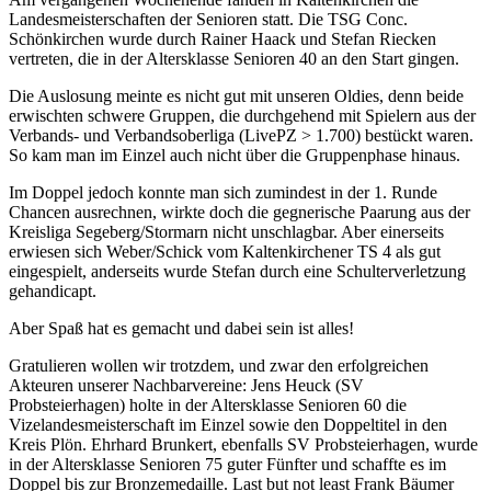
Landesmeisterschaften der Senioren statt. Die TSG Conc.
Schönkirchen wurde durch Rainer Haack und Stefan Riecken
vertreten, die in der Altersklasse Senioren 40 an den Start gingen.
Die Auslosung meinte es nicht gut mit unseren Oldies, denn beide
erwischten schwere Gruppen, die durchgehend mit Spielern aus der
Verbands- und Verbandsoberliga (LivePZ > 1.700) bestückt waren.
So kam man im Einzel auch nicht über die Gruppenphase hinaus.
Im Doppel jedoch konnte man sich zumindest in der 1. Runde
Chancen ausrechnen, wirkte doch die gegnerische Paarung aus der
Kreisliga Segeberg/Stormarn nicht unschlagbar. Aber einerseits
erwiesen sich Weber/Schick vom Kaltenkirchener TS 4 als gut
eingespielt, anderseits wurde Stefan durch eine Schulterverletzung
gehandicapt.
Aber Spaß hat es gemacht und dabei sein ist alles!
Gratulieren wollen wir trotzdem, und zwar den erfolgreichen
Akteuren unserer Nachbarvereine: Jens Heuck (SV
Probsteierhagen) holte in der Altersklasse Senioren 60 die
Vizelandesmeisterschaft im Einzel sowie den Doppeltitel in den
Kreis Plön. Ehrhard Brunkert, ebenfalls SV Probsteierhagen, wurde
in der Altersklasse Senioren 75 guter Fünfter und schaffte es im
Doppel bis zur Bronzemedaille. Last but not least Frank Bäumer