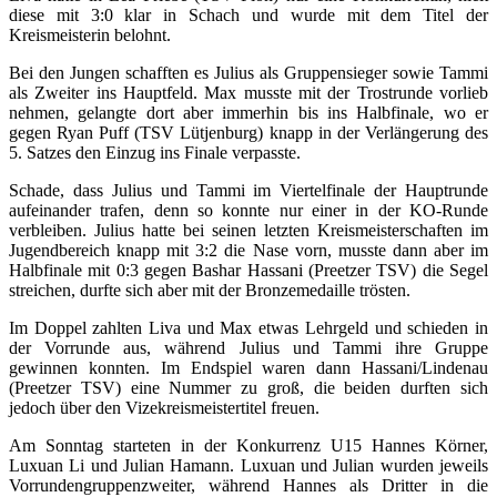
diese mit 3:0 klar in Schach und wurde mit dem Titel der
Kreismeisterin belohnt.
Bei den Jungen schafften es Julius als Gruppensieger sowie Tammi
als Zweiter ins Hauptfeld. Max musste mit der Trostrunde vorlieb
nehmen, gelangte dort aber immerhin bis ins Halbfinale, wo er
gegen Ryan Puff (TSV Lütjenburg) knapp in der Verlängerung des
5. Satzes den Einzug ins Finale verpasste.
Schade, dass Julius und Tammi im Viertelfinale der Hauptrunde
aufeinander trafen, denn so konnte nur einer in der KO-Runde
verbleiben. Julius hatte bei seinen letzten Kreismeisterschaften im
Jugendbereich knapp mit 3:2 die Nase vorn, musste dann aber im
Halbfinale mit 0:3 gegen Bashar Hassani (Preetzer TSV) die Segel
streichen, durfte sich aber mit der Bronzemedaille trösten.
Im Doppel zahlten Liva und Max etwas Lehrgeld und schieden in
der Vorrunde aus, während Julius und Tammi ihre Gruppe
gewinnen konnten. Im Endspiel waren dann Hassani/Lindenau
(Preetzer TSV) eine Nummer zu groß, die beiden durften sich
jedoch über den Vizekreismeistertitel freuen.
Am Sonntag starteten in der Konkurrenz U15 Hannes Körner,
Luxuan Li und Julian Hamann. Luxuan und Julian wurden jeweils
Vorrundengruppenzweiter, während Hannes als Dritter in die