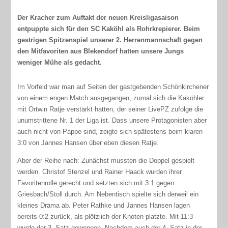
Der Kracher zum Auftakt der neuen Kreisligasaison
entpuppte sich für den SC Kaköhl als Rohrkrepierer. Beim
gestrigen Spitzenspiel unserer 2. Herrenmannschaft gegen
den Mitfavoriten aus Blekendorf hatten unsere Jungs
weniger Mühe als gedacht.
Im Vorfeld war man auf Seiten der gastgebenden Schönkirchener
von einem engen Match ausgegangen, zumal sich die Kaköhler
mit Ortwin Ratje verstärkt hatten, der seiner LivePZ zufolge die
unumstrittene Nr. 1 der Liga ist. Dass unsere Protagonisten aber
auch nicht von Pappe sind, zeigte sich spätestens beim klaren
3:0 von Jannes Hansen über eben diesen Ratje.
Aber der Reihe nach: Zunächst mussten die Doppel gespielt
werden. Christof Stenzel und Rainer Haack wurden ihrer
Favoritenrolle gerecht und setzten sich mit 3:1 gegen
Griesbach/Stoll durch. Am Nebentisch spielte sich derweil ein
kleines Drama ab. Peter Rathke und Jannes Hansen lagen
bereits 0:2 zurück, als plötzlich der Knoten platzte. Mit 11:3
wurde der 3. Satz gewonnen. Nachdem auch der 4. Satz in der