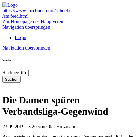
https://www.facebook.com/schoekitt
/rss-feed.html
Zur Homepage des Hauptvereins
Navigation überspringen
Login
Navigation überspringen
Suche
Suchbegriffe
Suchen
Die Damen spüren
Verbandsliga-Gegenwind
23.09.2019 13:20
von Olaf Hinzmann
Am gestrigen Sonntag musste unsere Damenmannschaft in den