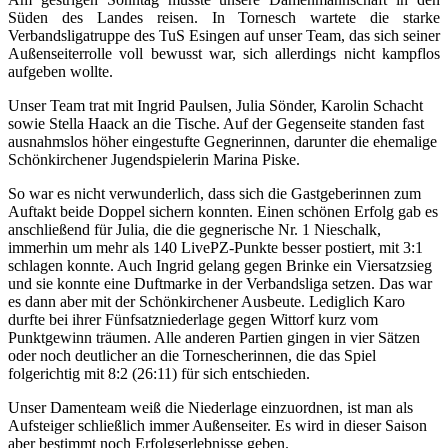
Süden des Landes reisen. In Tornesch wartete die starke
Verbandsligatruppe des TuS Esingen auf unser Team, das sich seiner
Außenseiterrolle voll bewusst war, sich allerdings nicht kampflos
aufgeben wollte.
Unser Team trat mit Ingrid Paulsen, Julia Sönder, Karolin Schacht
sowie Stella Haack an die Tische. Auf der Gegenseite standen fast
ausnahmslos höher eingestufte Gegnerinnen, darunter die ehemalige
Schönkirchener Jugendspielerin Marina Piske.
So war es nicht verwunderlich, dass sich die Gastgeberinnen zum
Auftakt beide Doppel sichern konnten. Einen schönen Erfolg gab es
anschließend für Julia, die die gegnerische Nr. 1 Nieschalk,
immerhin um mehr als 140 LivePZ-Punkte besser postiert, mit 3:1
schlagen konnte. Auch Ingrid gelang gegen Brinke ein Viersatzsieg
und sie konnte eine Duftmarke in der Verbandsliga setzen. Das war
es dann aber mit der Schönkirchener Ausbeute. Lediglich Karo
durfte bei ihrer Fünfsatzniederlage gegen Wittorf kurz vom
Punktgewinn träumen. Alle anderen Partien gingen in vier Sätzen
oder noch deutlicher an die Tornescherinnen, die das Spiel
folgerichtig mit 8:2 (26:11) für sich entschieden.
Unser Damenteam weiß die Niederlage einzuordnen, ist man als
Aufsteiger schließlich immer Außenseiter. Es wird in dieser Saison
aber bestimmt noch Erfolgserlebnisse geben.