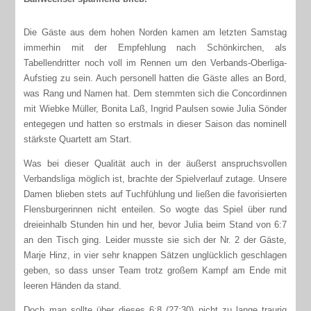
Die Gäste aus dem hohen Norden kamen am letzten Samstag
immerhin mit der Empfehlung nach Schönkirchen, als
Tabellendritter noch voll im Rennen um den Verbands-Oberliga-
Aufstieg zu sein. Auch personell hatten die Gäste alles an Bord,
was Rang und Namen hat. Dem stemmten sich die Concordinnen
mit Wiebke Müller, Bonita Laß, Ingrid Paulsen sowie Julia Sönder
entegegen und hatten so erstmals in dieser Saison das nominell
stärkste Quartett am Start.
Was bei dieser Qualität auch in der äußerst anspruchsvollen
Verbandsliga möglich ist, brachte der Spielverlauf zutage. Unsere
Damen blieben stets auf Tuchfühlung und ließen die favorisierten
Flensburgerinnen nicht enteilen. So wogte das Spiel über rund
dreieinhalb Stunden hin und her, bevor Julia beim Stand von 6:7
an den Tisch ging. Leider musste sie sich der Nr. 2 der Gäste,
Marje Hinz, in vier sehr knappen Sätzen unglücklich geschlagen
geben, so dass unser Team trotz großem Kampf am Ende mit
leeren Händen da stand.
Doch man sollte über dieses 6:8 (27:30) nicht zu lange traurig