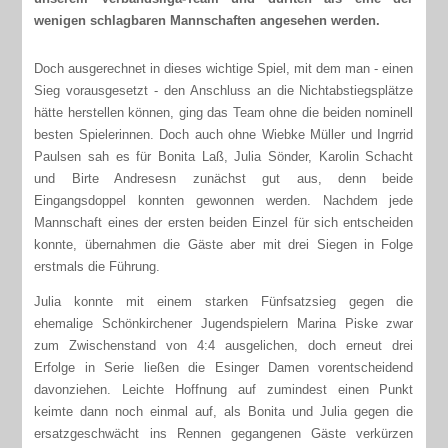
wenigen schlagbaren Mannschaften angesehen werden.
Doch ausgerechnet in dieses wichtige Spiel, mit dem man - einen
Sieg vorausgesetzt - den Anschluss an die Nichtabstiegsplätze
hätte herstellen können, ging das Team ohne die beiden nominell
besten Spielerinnen. Doch auch ohne Wiebke Müller und Ingrrid
Paulsen sah es für Bonita Laß, Julia Sönder, Karolin Schacht
und Birte Andresesn zunächst gut aus, denn beide
Eingangsdoppel konnten gewonnen werden. Nachdem jede
Mannschaft eines der ersten beiden Einzel für sich entscheiden
konnte, übernahmen die Gäste aber mit drei Siegen in Folge
erstmals die Führung.
Julia konnte mit einem starken Fünfsatzsieg gegen die
ehemalige Schönkirchener Jugendspielern Marina Piske zwar
zum Zwischenstand von 4:4 ausgelichen, doch erneut drei
Erfolge in Serie ließen die Esinger Damen vorentscheidend
davonziehen. Leichte Hoffnung auf zumindest einen Punkt
keimte dann noch einmal auf, als Bonita und Julia gegen die
ersatzgeschwächt ins Rennen gegangenen Gäste verkürzen